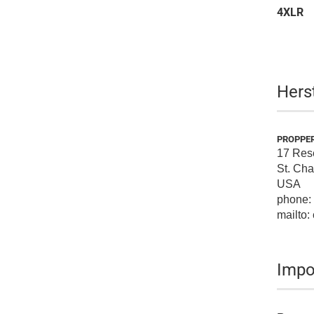
4XLR
Hers
PROPPE
17 Rese
St. Ch
USA
phone:
mailto
Impo