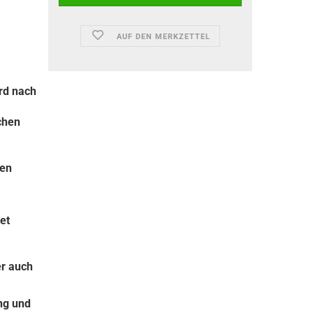
AUF DEN MERKZETTEL
rd nach
chen
hen
et
er auch
ng und