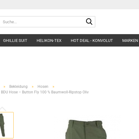
Suche...
GHILLIE SUIT
HELIKON-TEX
HOT DEAL - KONVOLUT
MARKEN
Belts
Helme & Zubehör
Fleece&Blouses
Gloves
Kopfbedeckung
Hardshells
Headgear
Insulated Clothing
»
»
»
Bekleidung
Hosen
Morakniv Knives
Pants&Shorts
BDU Hose – Button Fly 100 % Baumwoll-Ripstop Oliv
Pads
Shirts&Polos
Patches
Softshells&Winds
Ponchos
Underwear
Survival
Uniforms
Womens´Line