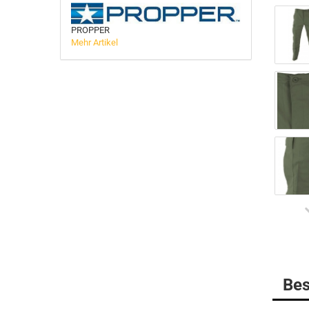
PROPPER
BELLEVILLE
Mehr Artikel
MULTICAM
DANNER Boots
Gummistiefel
HAIX Boots
LOWA
MATTERHORN Boots
Socken
Bes