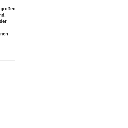
e großen
nd.
 der
inen