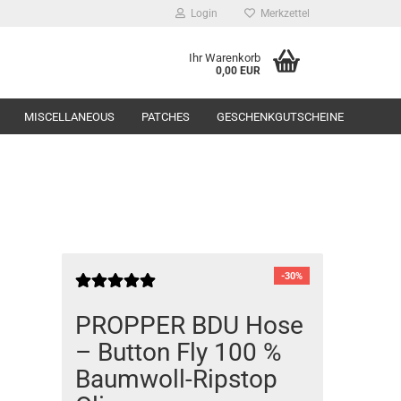
Login
Merkzettel
Ihr Warenkorb
0,00 EUR
MISCELLANEOUS
PATCHES
GESCHENKGUTSCHEINE
Range Equipment
-30%
toppers
PROPPER BDU Hose
– Button Fly 100 %
Baumwoll-Ripstop