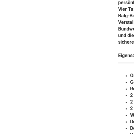
persön
Vier Ta
Balg-Be
Verstel
Bundwe
und die
sichere
Eigens
O
G
R
2
2
2
W
D
D