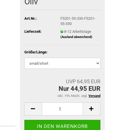
Oliv
Art.Nr.:
F5201-55-330-F5201-
55-330
ACU Dienst
Lieferzeit:
8-12 Arbeitstage
IR-Abzeich
(Ausland abweichend)
ieg
Größe/Länge:
UVP 64,95 EUR
Nur 44,95 EUR
inkl. 19% MwSt. zzgl.
Versand
TACTICAL BLACK OPS
TACTICAL GLOVES SERIES