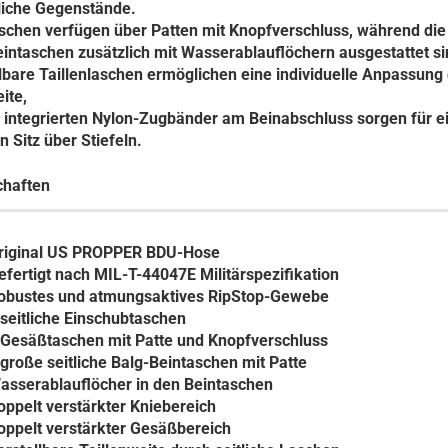
liche Gegenstände.
schen verfügen über Patten mit Knopfverschluss, während di
intaschen zusätzlich mit Wasserablauflöchern ausgestattet si
lbare Taillenlaschen ermöglichen eine individuelle Anpassung
ite,
 integrierten Nylon-Zugbänder am Beinabschluss sorgen für e
n Sitz über Stiefeln.
chaften
riginal US PROPPER BDU-Hose
efertigt nach MIL-T-44047E Militärspezifikation
obustes und atmungsaktives RipStop-Gewebe
 seitliche Einschubtaschen
 Gesäßtaschen mit Patte und Knopfverschluss
 große seitliche Balg-Beintaschen mit Patte
asserablauflöcher in den Beintaschen
oppelt verstärkter Kniebereich
oppelt verstärkter Gesäßbereich