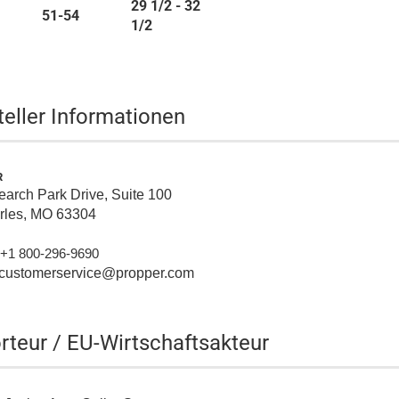
29 1/2 - 32
51-54
1/2
teller Informationen
R
arch Park Drive, Suite 100
arles, MO 63304
+1 800-296-9690
: customerservice@propper.com
rteur / EU-Wirtschaftsakteur