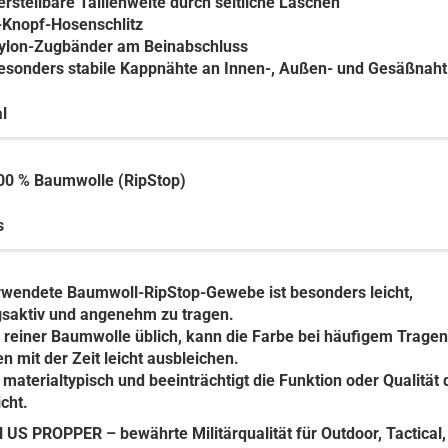
erstellbare Taillenweite durch seitliche Laschen
-Knopf-Hosenschlitz
ylon-Zugbänder am Beinabschluss
esonders stabile Kappnähte an Innen-, Außen- und Gesäßnaht
l
00 % Baumwolle (RipStop)
s
rwendete Baumwoll-RipStop-Gewebe ist besonders leicht,
saktiv und angenehm zu tragen.
 reiner Baumwolle üblich, kann die Farbe bei häufigem Trage
 mit der Zeit leicht ausbleichen.
t materialtypisch und beeinträchtigt die Funktion oder Qualität 
cht.
l US PROPPER – bewährte Militärqualität für Outdoor, Tactical,