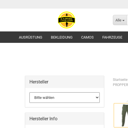
Alle
AUSRÜSTUNG
BEKLEIDUNG
CAMOS
FAHRZEUGE
Startseite
Hersteller
PROPPER 
Flecktarn
Tropentarn / Wüstentarn
Gürtel
Hersteller Info