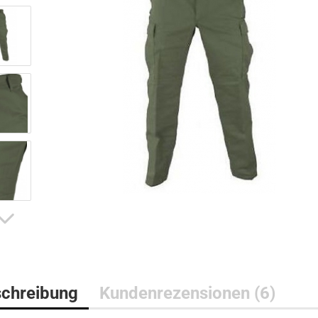
Bushcraft Line
Medical Line
Pouches
Morale Line
Rucksäcke
Outback Line
Taschen
Patrol Line
US Army Abzeichen 2. Weltkr
Range Line
Surplus Line
Urban Line
chreibung
Kundenrezensionen (6)
WILDO