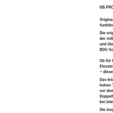
US
PRO
Origina
funktio
Die ori
der mil
und übe
BDU-Sc
Ob für 
Einsatz
– diese
Das le
hohen 
vor de
Doppel
bei int
Die ins