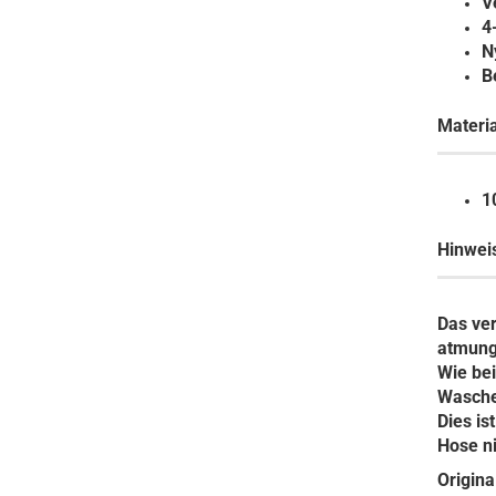
V
4
N
B
Materia
1
Hinwei
Das ve
atmung
Wie bei
Waschen
Dies is
Hose ni
Origina