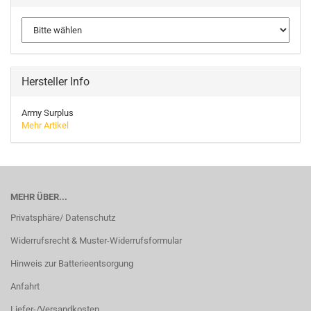
Hersteller Info
Army Surplus
Mehr Artikel
MEHR ÜBER...
Privatsphäre/ Datenschutz
Widerrufsrecht & Muster-Widerrufsformular
Hinweis zur Batterieentsorgung
Anfahrt
Liefer-/Versandkosten