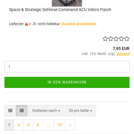
Space & Strategic Defense Command ACU Velcro Patch
Lieferzeit:
z. Zt. nicht lieferbar
(Ausland abweichend)
7,95 EUR
inkl. 19% MwSt. zzgl.
Versand
IN DEN WARENKORB
Sortieren nach
pro Seite
Sortieren nach
20 pro Seite
1
2
3
4
...
19
»