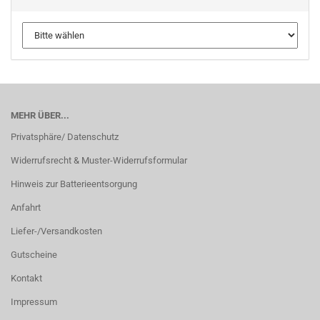
MEHR ÜBER...
Privatsphäre/ Datenschutz
Widerrufsrecht & Muster-Widerrufsformular
Hinweis zur Batterieentsorgung
Anfahrt
Liefer-/Versandkosten
Gutscheine
Kontakt
Impressum