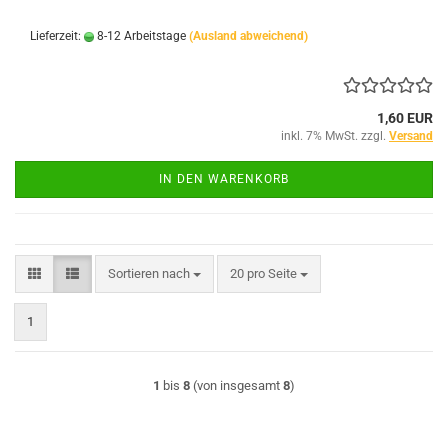
Lieferzeit:
8-12 Arbeitstage
(Ausland abweichend)
1,60 EUR
inkl. 7% MwSt. zzgl.
Versand
IN DEN WARENKORB
Sortieren nach
pro Seite
Sortieren nach
20 pro Seite
1
1
bis
8
(von insgesamt
8
)