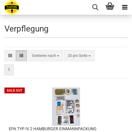
Verpflegung
Sortieren nach
pro Seite
Sortieren nach
20 pro Seite
1
SOLD OUT
EPA TYP IV 2 HAMBURGER EINMANNPACKUNG