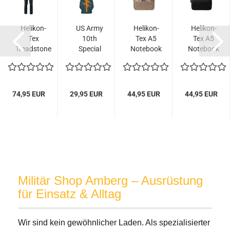
Helikon-
US Army
Helikon-
Helikon-
Tex
10th
Tex A5
Tex A5
Treadstone
Special
Notebook
Notebook
Jeans -
Forces
Cover - 6
Cover -
Dark Blue
Grp
Color
Schwarz
Airborne...
Desert...
74,95 EUR
29,95 EUR
44,95 EUR
44,95 EUR
Militär Shop Amberg – Ausrüstung
für Einsatz & Alltag
Wir sind kein gewöhnlicher Laden. Als spezialisierter