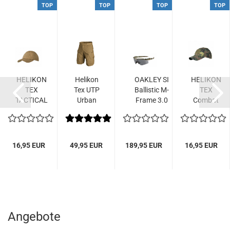
TOP
TOP
TOP
TOP
HELIKON
Helikon
OAKLEY SI
HELIKON
TEX
Tex UTP
Ballistic M-
TEX
TACTICAL
Urban
Frame 3.0
Combat
COMBAT
Tactical
Brille
Tactical
CAP
Shorts
MultiCam®...
Cap
COYOTE
coyote...
Flecktarn...
TAN...
16,95 EUR
49,95 EUR
189,95 EUR
16,95 EUR
Angebote