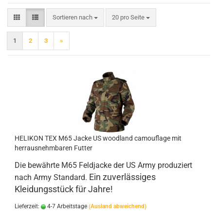
Sortieren nach
pro Seite
Sortieren nach
20 pro Seite
1
2
3
»
HELIKON TEX M65 Jacke US woodland camouflage mit
herrausnehmbaren Futter
Die bewährte M65 Feldjacke der US Army produziert
Ein zuverlässiges
nach Army Standard.
Kleidungsstück für Jahre!
Lieferzeit:
4-7 Arbeitstage
(Ausland abweichend)