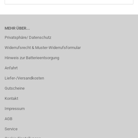
MEHR ÜBER...
Privatsphäre/ Datenschutz
Widerrufsrecht & Muster-Widerrufsformular
Hinweis zur Batterieentsorgung
Anfahrt
Liefer-/Versandkosten
Gutscheine
Kontakt
Impressum
AGB
Service