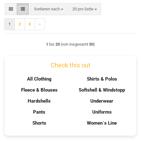
Sortieren nach
pro Seite
Sortieren nach
20 pro Seite
1
2
3
»
1
bis
20
(von insgesamt
50
)
Check this out
All Clothing
Shirts & Polos
Fleece & Blouses
Softshell & Windstopp
Hardshells
Underwear
Pants
Uniforms
Shorts
Women´s Line