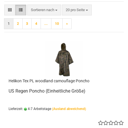
Sortieren nach
pro Seite
Sortieren nach
20 pro Seite
1
2
3
4
...
10
»
Helikon Tex PL woodland camouflage Poncho
US Regen Poncho (Einheitliche Größe)
Lieferzeit:
4-7 Arbeitstage
(Ausland abweichend)