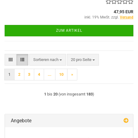
47,95 EUR
inkl. 19% MwSt. zzgl.
Versand
ZUM ARTIKEL
Sortieren nach
pro Seite
Sortieren nach
20 pro Seite
1
2
3
4
...
10
»
1
bis
20
(von insgesamt
183
)
Angebote