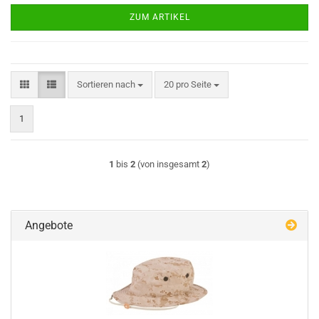
ZUM ARTIKEL
Sortieren nach
pro Seite
Sortieren nach
20 pro Seite
1
1
bis
2
(von insgesamt
2
)
Angebote