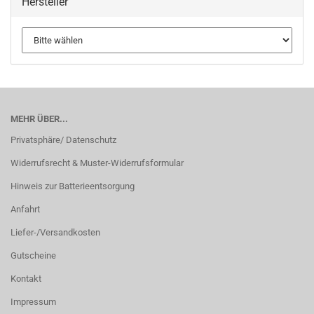
Hersteller
MEHR ÜBER...
Privatsphäre/ Datenschutz
Widerrufsrecht & Muster-Widerrufsformular
Hinweis zur Batterieentsorgung
Anfahrt
Liefer-/Versandkosten
Gutscheine
Kontakt
Impressum