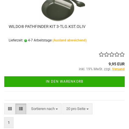
WILDO® PATHFINDER KIT 3-TLG.KST.OLIV
Lieferzeit:
4-7 Arbeitstage
(Ausland abweichend)
9,95 EUR
inkl. 19% MwSt. zzgl.
Versand
IN DEN WARENKORB
Sortieren nach
pro Seite
Sortieren nach
20 pro Seite
1