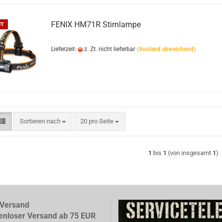
FENIX HM71R Stirnlampe
UT
Bushcraft Line
Medical Line
Pouches
Lieferzeit:
z. Zt. nicht lieferbar
(Ausland abweichend)
Morale Line
Rucksäcke
Outback Line
Taschen
Patrol Line
US Army Abzeichen 2. Weltkr
Range Line
Surplus Line
Urban Line
Sortieren nach
pro Seite
Sortieren nach
20 pro Seite
1
bis
1
(von insgesamt
1
)
WILDO
Versand
enloser Versand ab 75 EUR