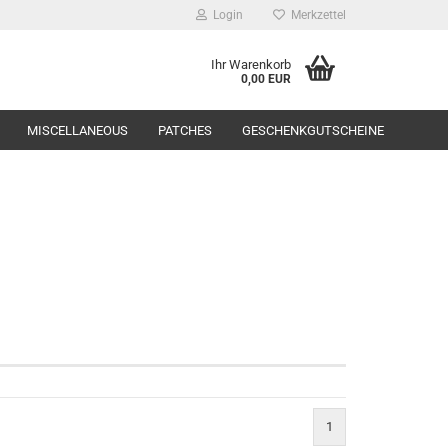
Login
Merkzettel
Ihr Warenkorb
0,00 EUR
MISCELLANEOUS
PATCHES
GESCHENKGUTSCHEINE
Range Equipment
toppers
1