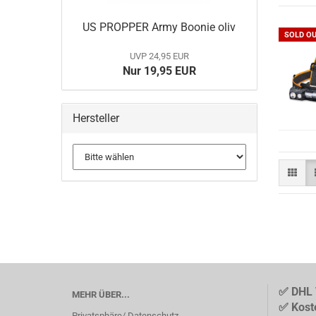
US PROPPER Army Boonie oliv
SOLD O
BELLEVILLE
MULTICAM
UVP 24,95 EUR
DANNER Boots
Nur 19,95 EUR
Gummistiefel
HAIX Boots
LOWA
Hersteller
MATTERHORN Boots
Socken
✅ DHL 
MEHR ÜBER...
✅ Kost
Privatsphäre/ Datenschutz