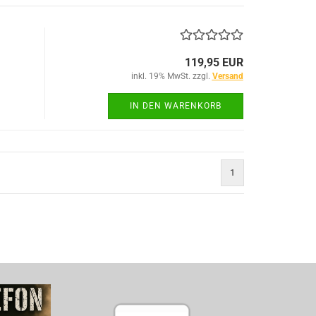
119,95 EUR
ACU Dienst
inkl. 19% MwSt. zzgl.
Versand
IR-Abzeich
IN DEN WARENKORB
ieg
1
TACTICAL BLACK OPS
TACTICAL GLOVES SERIES