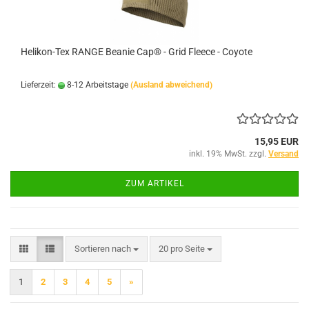
Helikon-Tex RANGE Beanie Cap® - Grid Fleece - Coyote
Lieferzeit:
8-12 Arbeitstage
(Ausland abweichend)
15,95 EUR
inkl. 19% MwSt. zzgl.
Versand
ZUM ARTIKEL
Sortieren nach
pro Seite
Sortieren nach
20 pro Seite
1
2
3
4
5
»