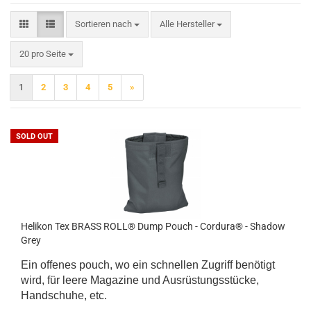
Sortieren nach
Sortieren nach
Alle Hersteller
pro Seite
20 pro Seite
1
2
3
4
5
»
SOLD OUT
Helikon Tex BRASS ROLL® Dump Pouch - Cordura® - Shadow
Grey
Ein offenes pouch, wo ein schnellen Zugriff benötigt
wird,
für leere Magazine und Ausrüstungsstücke
,
Handschuhe, etc.