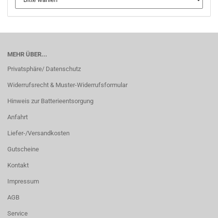
MEHR ÜBER...
Privatsphäre/ Datenschutz
Widerrufsrecht & Muster-Widerrufsformular
Hinweis zur Batterieentsorgung
Anfahrt
Liefer-/Versandkosten
Gutscheine
Kontakt
Impressum
AGB
Service