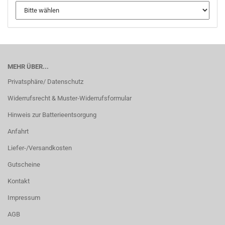
MEHR ÜBER...
Privatsphäre/ Datenschutz
Widerrufsrecht & Muster-Widerrufsformular
Hinweis zur Batterieentsorgung
Anfahrt
Liefer-/Versandkosten
Gutscheine
Kontakt
Impressum
AGB