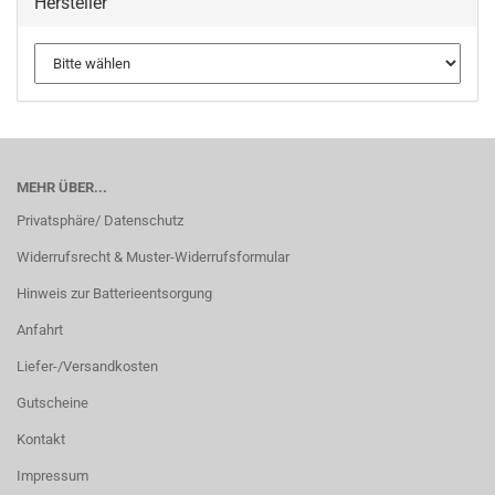
Hersteller
MEHR ÜBER...
Privatsphäre/ Datenschutz
Widerrufsrecht & Muster-Widerrufsformular
Hinweis zur Batterieentsorgung
Anfahrt
Liefer-/Versandkosten
Gutscheine
Kontakt
Impressum