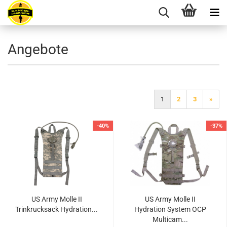
Angebote
1
2
3
»
-40%
-37%
US Army Molle II
US Army Molle II
Trinkrucksack Hydration...
Hydration System OCP
Multicam...