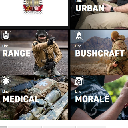
Bushcraft Line
Medical Line
Pouches
Morale Line
Rucksäcke
Outback Line
Taschen
Patrol Line
US Army Abzeichen 2. Weltkr
Range Line
Surplus Line
Urban Line
WILDO