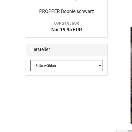
PROPPER Boonie schwarz
BELLEVILLE
MULTICAM
UVP 24,95 EUR
DANNER Boots
Nur 19,95 EUR
Gummistiefel
HAIX Boots
LOWA
Hersteller
MATTERHORN Boots
Socken