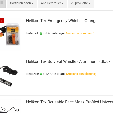
Sortieren nach
pro Seite
Sortieren nach
Alle Hersteller
20 pro Seite
Helikon Tex Emergency Whistle - Orange
UT
Lieferzeit:
4-7 Arbeitstage
(Ausland abweichend)
Helikon Tex Survival Whistle - Aluminum - Black
Lieferzeit:
8-12 Arbeitstage
(Ausland abweichend)
Helikon-Tex Reusable Face Mask Profiled Univers