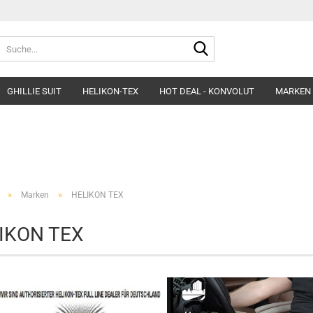
Suche...
GHILLIE SUIT
HELIKON-TEX
HOT DEAL - KONVOLUT
MARKEN
Belts
Helme & Zubehör
Fleece&Blouses
Gloves
Kopfbedeckung
Hardshells
Headgear
Insulated Clothing
»
»
Marken
HELIKON TEX
Morakniv Knives
Pants&Shorts
Pads
Shirts&Polos
IKON TEX
Patches
Softshells&Winds
Ponchos
Underwear
Survival
Uniforms
Womens´Line