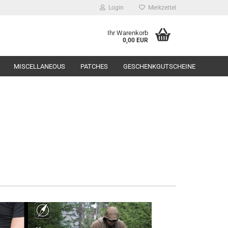
Login
Merkzettel
Ihr Warenkorb
0,00 EUR
MISCELLANEOUS
PATCHES
GESCHENKGUTSCHEINE
Range Equipment
toppers