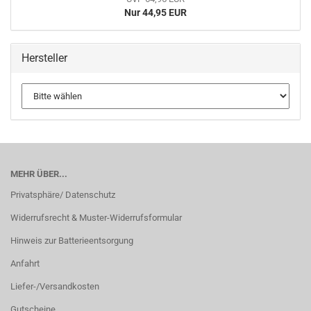
Nur 44,95 EUR
Hersteller
MEHR ÜBER...
Privatsphäre/ Datenschutz
Widerrufsrecht & Muster-Widerrufsformular
Hinweis zur Batterieentsorgung
Anfahrt
Liefer-/Versandkosten
Gutscheine