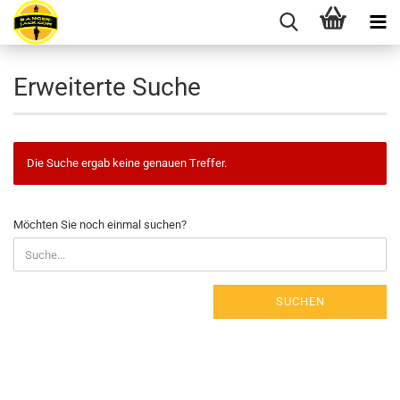
Erweiterte Suche
Die Suche ergab keine genauen Treffer.
MÖCHTEN
Möchten Sie noch einmal suchen?
SIE
NOCH
EINMAL
SUCHEN?
SUCHEN