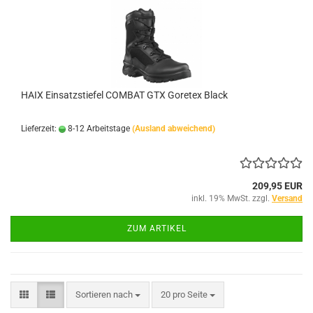
HAIX Einsatzstiefel COMBAT GTX Goretex Black
Lieferzeit:
8-12 Arbeitstage
(Ausland abweichend)
209,95 EUR
inkl. 19% MwSt. zzgl.
Versand
ZUM ARTIKEL
Sortieren nach
pro Seite
Sortieren nach
20 pro Seite