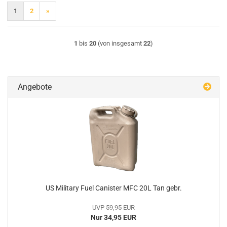
1
2
»
1
bis
20
(von insgesamt
22
)
Angebote
US Military Fuel Canister MFC 20L Tan gebr.
UVP 59,95 EUR
Nur 34,95 EUR