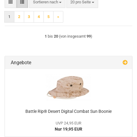
Sortieren nach
pro Seite
Sortieren nach
20 pro Seite
1
2
3
4
5
»
1
bis
20
(von insgesamt
99
)
Angebote
Battle Rip® Desert Digital Combat Sun Boonie
UVP 24,95 EUR
Nur 19,95 EUR