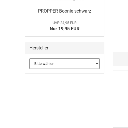
PROPPER Boonie schwarz
BELLEVILLE
MULTICAM
UVP 24,95 EUR
DANNER Boots
Nur 19,95 EUR
Gummistiefel
HAIX Boots
LOWA
Hersteller
MATTERHORN Boots
Socken