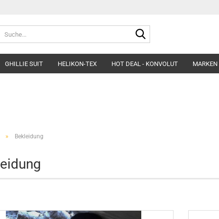
Suche...
GHILLIE SUIT
HELIKON-TEX
HOT DEAL - KONVOLUT
MARKEN
Belts
Helme & Zubehör
Fleece&Blouses
Gloves
Kopfbedeckung
Hardshells
Headgear
Insulated Clothing
»
Bekleidung
Morakniv Knives
Pants&Shorts
Pads
Shirts&Polos
leidung
Patches
Softshells&Winds
Ponchos
Underwear
Survival
Uniforms
Womens´Line