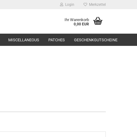
Login
Merkzettel
Ihr Warenkorb
0,00 EUR
MISCELLANEOUS
PATCHES
GESCHENKGUTSCHEINE
Range Equipment
toppers