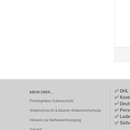
✅ DHL 
MEHR ÜBER...
✅ Kost
Privatsphäre/ Datenschutz
✅ Deut
✅ Pers
Widerrufsrecht & Muster-Widerrufsformular
✅ Lade
Hinweis zur Batterieentsorgung
✅ Sich
Anfahrt