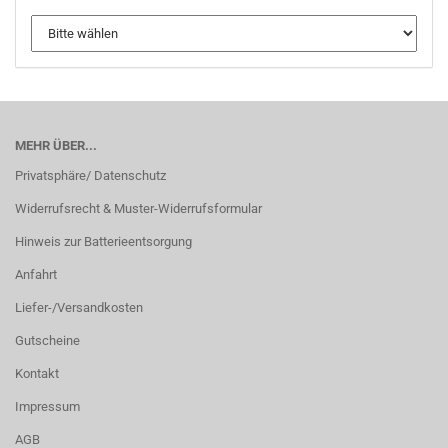
MEHR ÜBER...
Privatsphäre/ Datenschutz
Widerrufsrecht & Muster-Widerrufsformular
Hinweis zur Batterieentsorgung
Anfahrt
Liefer-/Versandkosten
Gutscheine
Kontakt
Impressum
AGB