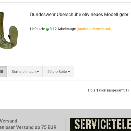
Bundeswehr Überschuhe oliv neues Modell gebr
Bushcraft Line
Medical Line
Pouches
Lieferzeit:
8-12 Arbeitstage
(Ausland abweichend)
Morale Line
Rucksäcke
Outback Line
Taschen
Patrol Line
US Army Abzeichen 2. Weltkr
Range Line
Surplus Line
Urban Line
Sortieren nach
pro Seite
Sortieren nach
20 pro Seite
1
bis
1
(von insgesamt
1
)
WILDO
Versand
enloser Versand ab 75 EUR