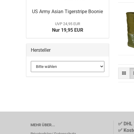
US Army Asian Tigerstripe Boonie
BELLEVILLE
MULTICAM
UVP 24,95 EUR
DANNER Boots
Nur 19,95 EUR
Gummistiefel
HAIX Boots
LOWA
Hersteller
MATTERHORN Boots
Socken
✅ DHL 
MEHR ÜBER...
✅ Kost
Privatsphäre/ Datenschutz