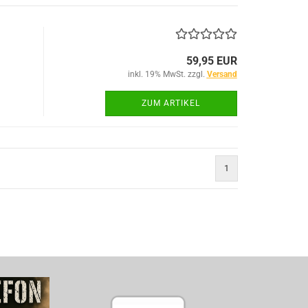
59,95 EUR
ACU Dienst
inkl. 19% MwSt. zzgl.
Versand
IR-Abzeich
ZUM ARTIKEL
ieg
1
TACTICAL BLACK OPS
TACTICAL GLOVES SERIES