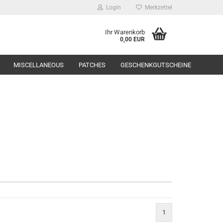
Login
Merkzettel
Ihr Warenkorb
0,00 EUR
MISCELLANEOUS
PATCHES
GESCHENKGUTSCHEINE
Range Equipment
toppers
1