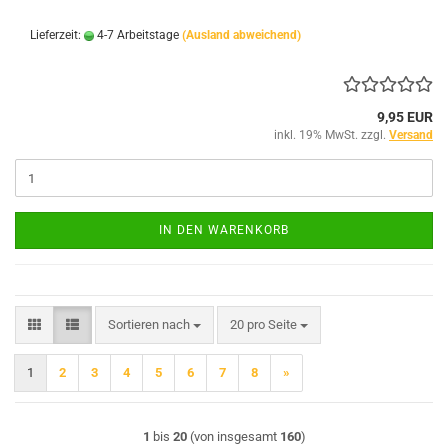
Lieferzeit:
4-7 Arbeitstage
(Ausland abweichend)
9,95 EUR
inkl. 19% MwSt. zzgl.
Versand
IN DEN WARENKORB
Sortieren nach
pro Seite
Sortieren nach
20 pro Seite
1
2
3
4
5
6
7
8
»
1
bis
20
(von insgesamt
160
)