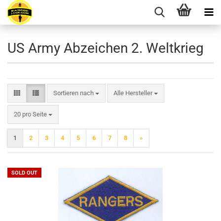
US Army Abzeichen 2. Weltkrieg
Sortieren nach
Sortieren nach
Alle Hersteller
pro Seite
20 pro Seite
1
2
3
4
5
6
7
8
»
SOLD OUT