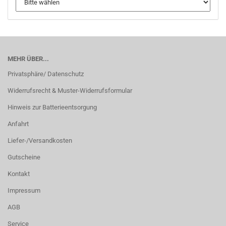
MEHR ÜBER...
Privatsphäre/ Datenschutz
Widerrufsrecht & Muster-Widerrufsformular
Hinweis zur Batterieentsorgung
Anfahrt
Liefer-/Versandkosten
Gutscheine
Kontakt
Impressum
AGB
Service