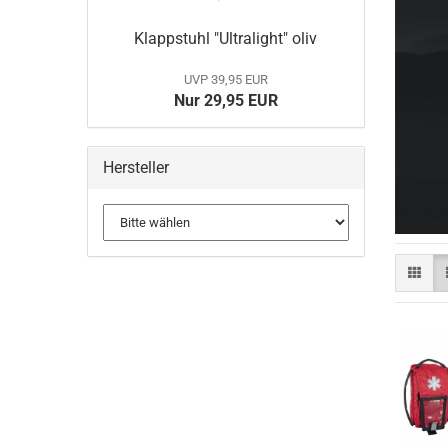
Klappstuhl "Ultralight" oliv
BELLEVILLE
MULTICAM
UVP 39,95 EUR
DANNER Boots
Nur 29,95 EUR
Gummistiefel
HAIX Boots
LOWA
Hersteller
MATTERHORN Boots
Socken