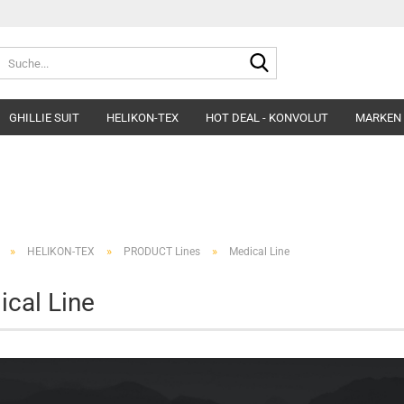
Suche...
GHILLIE SUIT
HELIKON-TEX
HOT DEAL - KONVOLUT
MARKEN
Belts
Helme & Zubehör
Fleece&Blouses
Gloves
Kopfbedeckung
Hardshells
Headgear
Insulated Clothing
»
»
»
HELIKON-TEX
PRODUCT Lines
Medical Line
Morakniv Knives
Pants&Shorts
Pads
Shirts&Polos
cal Line
Patches
Softshells&Winds
Ponchos
Underwear
Survival
Uniforms
Womens´Line