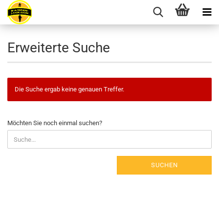
Erweiterte Suche
Die Suche ergab keine genauen Treffer.
MÖCHTEN
Möchten Sie noch einmal suchen?
SIE
NOCH
EINMAL
SUCHEN?
SUCHEN