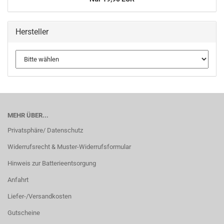
Hersteller
MEHR ÜBER...
Privatsphäre/ Datenschutz
Widerrufsrecht & Muster-Widerrufsformular
Hinweis zur Batterieentsorgung
Anfahrt
Liefer-/Versandkosten
Gutscheine