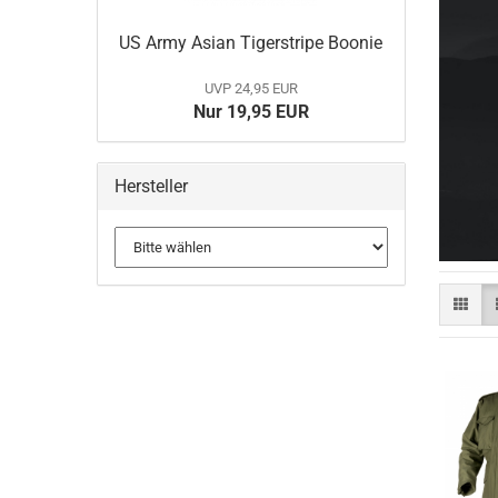
US Army Asian Tigerstripe Boonie
BELLEVILLE
MULTICAM
UVP 24,95 EUR
DANNER Boots
Nur 19,95 EUR
Gummistiefel
HAIX Boots
LOWA
Hersteller
MATTERHORN Boots
Socken