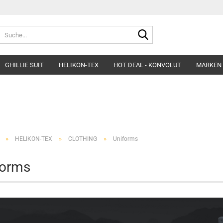
Suche...
GHILLIE SUIT
HELIKON-TEX
HOT DEAL - KONVOLUT
MARKEN
Belts
Helme & Zubehör
Fleece&Blouses
Gloves
Kopfbedeckung
Hardshells
Headgear
Insulated Clothing
»
»
»
HELIKON-TEX
CLOTHING
Uniforms
Morakniv Knives
Pants&Shorts
Pads
Shirts&Polos
forms
Patches
Softshells&Winds
Ponchos
Underwear
Survival
Uniforms
Womens´Line