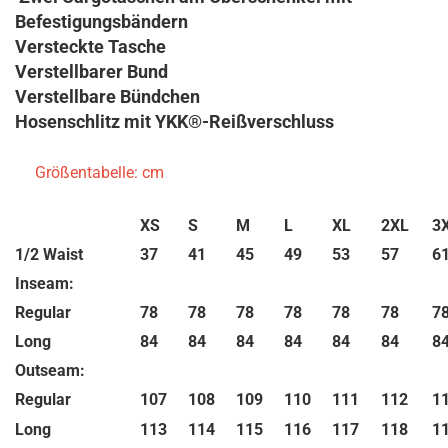
Befestigungsbändern
Versteckte Tasche
Verstellbarer Bund
Verstellbare Bündchen
Hosenschlitz mit YKK®-Reißverschluss
Größentabelle: cm
XS
S
M
L
XL
2XL
3
1/2 Waist
37
41
45
49
53
57
6
Inseam:
Regular
78
78
78
78
78
78
7
Long
84
84
84
84
84
84
8
Outseam:
Regular
107
108
109
110
111
112
1
Long
113
114
115
116
117
118
1