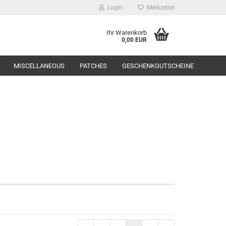
Login
Merkzettel
Ihr Warenkorb
0,00 EUR
MISCELLANEOUS
PATCHES
GESCHENKGUTSCHEINE
Range Equipment
toppers