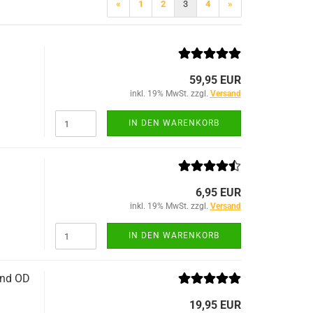
«
1
2
3
4
»
ACU Dienst
59,95 EUR
IR-Abzeich
inkl. 19% MwSt. zzgl.
Versand
ieg
IN DEN WARENKORB
6,95 EUR
inkl. 19% MwSt. zzgl.
Versand
IN DEN WARENKORB
and OD
TACTICAL BLACK OPS
TACTICAL GLOVES SERIES
19,95 EUR