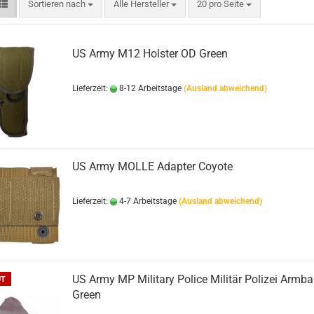
Sortieren nach
pro Seite
Sortieren nach
Alle Hersteller
20 pro Seite
Bushcraft Line
US Army M12 Holster OD Green
Medical Line
Pouches
Morale Line
Rucksäcke
Lieferzeit:
8-12 Arbeitstage
(Ausland abweichend)
Outback Line
Taschen
Patrol Line
US Army Abzeichen 2. Weltkr
Range Line
Surplus Line
Urban Line
US Army MOLLE Adapter Coyote
Lieferzeit:
4-7 Arbeitstage
(Ausland abweichend)
US Army MP Military Police Militär Polizei Armb
UT
WILDO
Green