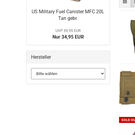
US Military Fuel Canister MFC 20L
BELLEVILLE
Tan gebr.
MULTICAM
DANNER Boots
UVP 59,95 EUR
Gummistiefel
Nur 34,95 EUR
HAIX Boots
LOWA
MATTERHORN Boots
Hersteller
Socken
SOLD O