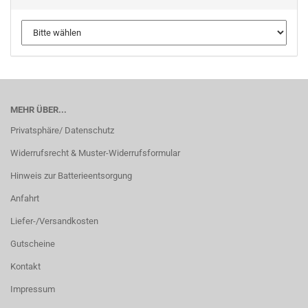
MEHR ÜBER...
Privatsphäre/ Datenschutz
Widerrufsrecht & Muster-Widerrufsformular
Hinweis zur Batterieentsorgung
Anfahrt
Liefer-/Versandkosten
Gutscheine
Kontakt
Impressum