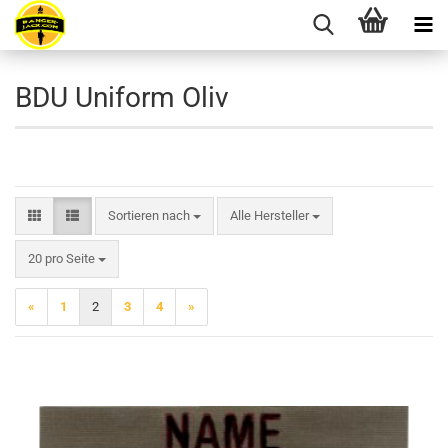
BDU Uniform Oliv
Sortieren nach
Sortieren nach
Alle Hersteller
pro Seite
20 pro Seite
«
1
2
3
4
»