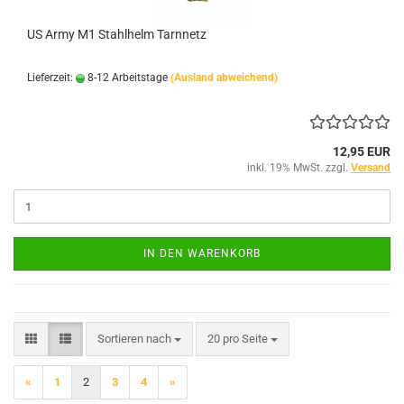
US Army M1 Stahlhelm Tarnnetz
Lieferzeit:
8-12 Arbeitstage
(Ausland abweichend)
12,95 EUR
inkl. 19% MwSt. zzgl.
Versand
IN DEN WARENKORB
Sortieren nach
pro Seite
Sortieren nach
20 pro Seite
«
1
2
3
4
»