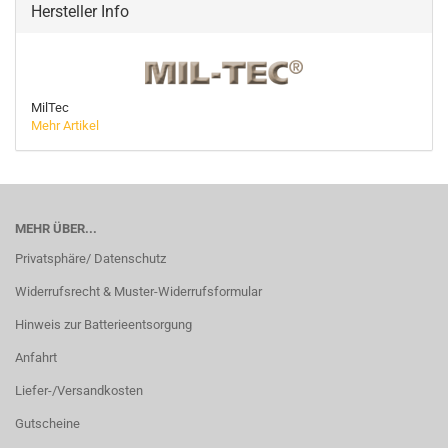
Hersteller Info
MilTec
Mehr Artikel
MEHR ÜBER...
Privatsphäre/ Datenschutz
Widerrufsrecht & Muster-Widerrufsformular
Hinweis zur Batterieentsorgung
Anfahrt
Liefer-/Versandkosten
Gutscheine