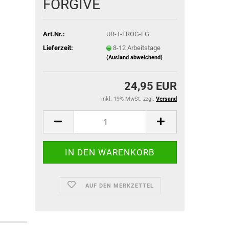
FORGIVE
Art.Nr.:
UR-T-FROG-FG
Lieferzeit:
8-12 Arbeitstage
ACU Dienst
(Ausland abweichend)
IR-Abzeich
24,95 EUR
ieg
inkl. 19% MwSt. zzgl.
Versand
AUF DEN MERKZETTEL
TACTICAL BLACK OPS
TACTICAL GLOVES SERIES