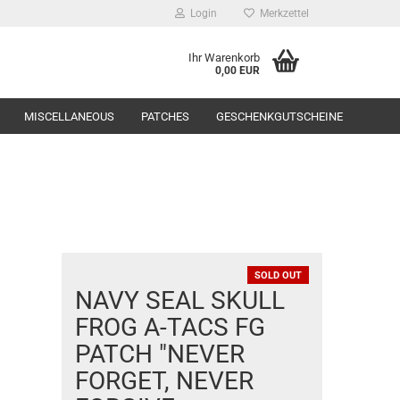
Login
Merkzettel
Ihr Warenkorb
0,00 EUR
MISCELLANEOUS
PATCHES
GESCHENKGUTSCHEINE
Range Equipment
SOLD OUT
NAVY SEAL SKULL
toppers
FROG A-TACS FG
PATCH "NEVER
FORGET, NEVER