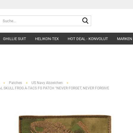
Suche...
GHILLIE SUIT
HELIKON-TEX
HOT DEAL - KONVOLUT
MARKEN
Belts
Helme & Zubehör
Fleece&Blouses
Gloves
Kopfbedeckung
Hardshells
Headgear
Insulated Clothing
»
»
»
Patches
US Navy Abzeichen
Morakniv Knives
Pants&Shorts
L SKULL FROG A-TACS FG PATCH "NEVER FORGET, NEVER FORGIVE
Pads
Shirts&Polos
Patches
Softshells&Winds
Ponchos
Underwear
Survival
Uniforms
Womens´Line