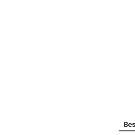
BELLEVILLE
MULTICAM
DANNER Boots
Gummistiefel
HAIX Boots
LOWA
MATTERHORN Boots
Socken
Bes