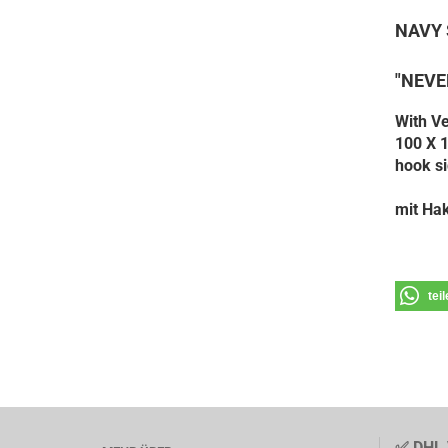
NAVY 
"NEVE
With V
100 X
hook si
mit Hak
tei
✅ DHL 