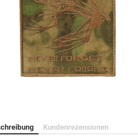
Bushcraft Line
Medical Line
Pouches
Morale Line
Rucksäcke
Outback Line
Taschen
Patrol Line
US Army Abzeichen 2. Weltkr
Range Line
Surplus Line
Urban Line
chreibung
Kundenrezensionen
WILDO