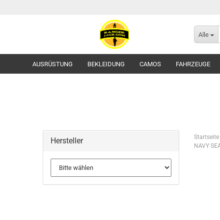
Alle
AUSRÜSTUNG
BEKLEIDUNG
CAMOS
FAHRZEUGE
Startseite
Hersteller
NAVY SEA
Flecktarn
Tropentarn / Wüstentarn
Gürtel