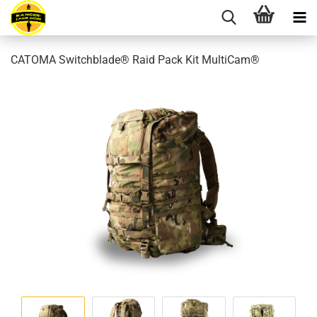
CATOMA Switchblade® Raid Pack Kit MultiCam®