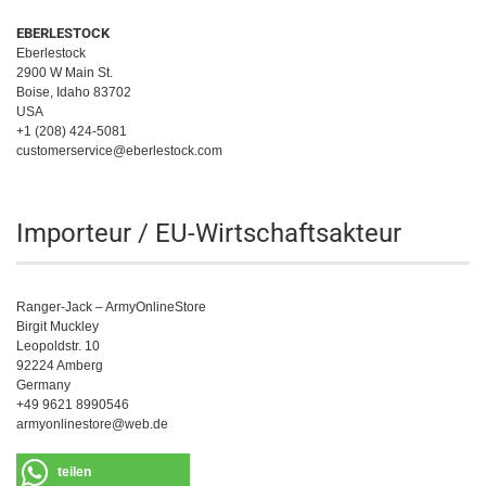
EBERLESTOCK
Eberlestock
2900 W Main St.
Boise, Idaho 83702
USA
+1 (208) 424-5081
customerservice@eberlestock.com
Importeur / EU-Wirtschaftsakteur
Ranger-Jack – ArmyOnlineStore
Birgit Muckley
Leopoldstr. 10
92224 Amberg
Germany
+49 9621 8990546
armyonlinestore@web.de
teilen