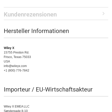
Allgemeine Tagesaktivitäten im Freien
Tiefseefischen
Kundenrezensionen
Allgemeine Tagesfahrten
Allgemeine Tagesaktivitäten im Freien
Hersteller Informationen
Wiley X
15755 Preston Rd.
Frisco, Texas 75033
USA
info@wileyx.com
+1 (800) 776-7842
Importeur / EU-Wirtschaftsakteur
Wiley X EMEA LLC
Søndergade 8-10