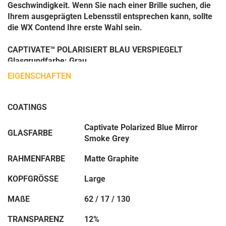
Geschwindigkeit. Wenn Sie nach einer Brille suchen, die
Ihrem ausgeprägten Lebensstil entsprechen kann, sollte
die WX Contend Ihre erste Wahl sein.
CAPTIVATE™ POLARISIERT BLAU VERSPIEGELT
Glasgrundfarbe: Grau
VORTEILE
EIGENSCHAFTEN
Diese Gläser reduzieren die Reflexion von blauem Licht
im Wasser und gleichen das Spektrum des sichtbaren
Lichts an, damit das Licht gleichmäßiger vom Auge
COATINGS
wahrgenommen wird. Außerdem halten sie die meisten
Farben neutral und verstärken gleichzeitig die Grüntöne.
Captivate Polarized Blue Mirror
GLASFARBE
Sie verringern die Blendung von reflektierenden
Smoke Grey
Oberflächen.
RAHMENFARBE
Matte Graphite
Lichtdurchlässigkeit: 10 % +/- 3 %.
KOPFGRÖSSE
Large
BESTIMMT FÜR
Intensive Sonne / Helle Sonne
MAßE
62 / 17 / 130
Tiefseefischen
Allgemeine Tagesfahrten
TRANSPARENZ
12%