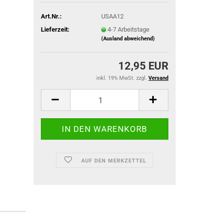
Art.Nr.:
USAA12
Lieferzeit:
4-7 Arbeitstage
(Ausland abweichend)
ACU Dienst
IR-Abzeich
12,95 EUR
inkl. 19% MwSt. zzgl.
Versand
ieg
AUF DEN MERKZETTEL
TACTICAL BLACK OPS
TACTICAL GLOVES SERIES