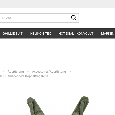
Suche...
GHILLIE SUIT
HELIKON-TEX
HOT DEAL - KONVOLUT
MARKEN
Belts
Helme & Zubehör
Fleece&Blouses
Gloves
Kopfbedeckung
Hardshells
Headgear
Insulated Clothing
»
»
»
Ausrüstung
Accessoires/Ausrüstung
Morakniv Knives
Pants&Shorts
LICE Suspenders Koppeltragehilfe
Pads
Shirts&Polos
Patches
Softshells&Winds
Ponchos
Underwear
Survival
Uniforms
Womens´Line