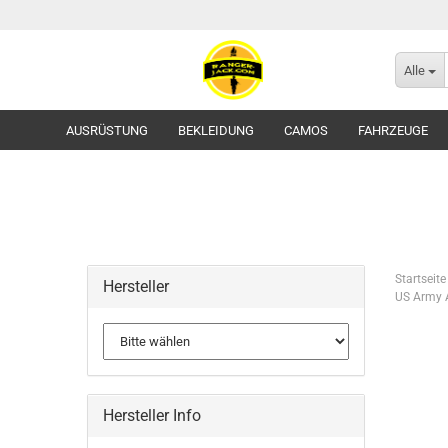
Alle
AUSRÜSTUNG
BEKLEIDUNG
CAMOS
FAHRZEUGE
Startseite
Hersteller
US Army A
Flecktarn
Tropentarn / Wüstentarn
Gürtel
Hersteller Info