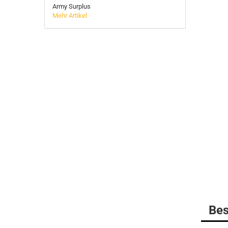
Army Surplus
Mehr Artikel
BELLEVILLE
MULTICAM
DANNER Boots
Gummistiefel
HAIX Boots
LOWA
MATTERHORN Boots
Socken
Bes