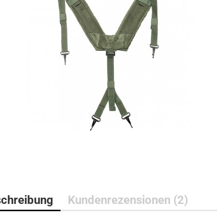
Bushcraft Line
Medical Line
Pouches
Morale Line
Rucksäcke
Outback Line
Taschen
Patrol Line
US Army Abzeichen 2. Weltkr
Range Line
Surplus Line
Urban Line
chreibung
Kundenrezensionen (2)
WILDO