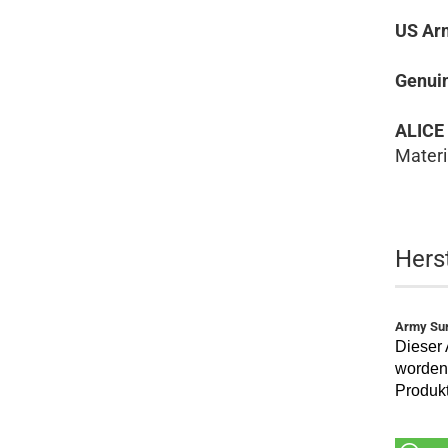
US Ar
Genuin
ALICE
Materi
Hers
Army Sur
Dieser 
worden 
Produkt