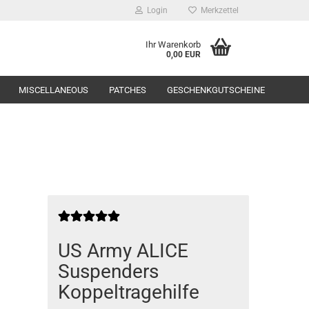
Login
Merkzettel
Ihr Warenkorb
0,00 EUR
MISCELLANEOUS
PATCHES
GESCHENKGUTSCHEINE
Range Equipment
toppers
US Army ALICE
Suspenders
Koppeltragehilfe