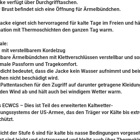
ke verfügt über Durchgrifftaschen.
 Brust befindet sich eine Öffnung für Ärmelbündchen.
acke eignet sich hervorragend für kalte Tage im Freien und häl
ation mit Thermoschichten den ganzen Tag warm.
le:
 mit verstellbarem Kordelzug
lbare Ärmelbündchen mit Klettverschlüssen verstellbar und so
timale Passform und Tragekomfort.
dicht bedeutet, dass die Jacke kein Wasser aufnimmt und be
hen nicht beschädigt wird.
Pattentaschen für den Zugriff auf darunter getragene Kleidun
 den Wind ab und hält auch bei windigem Wetter warm.
s ECWCS – Dies ist Teil des erweiterten Kaltwetter-
dungssystems der US-Armee, das den Träger vor Kälte bis ext
chützt.
icht der Stufe 6 sind für kalte bis nasse Bedingungen vorgese
st sind leicht und platzsparend und bleibt auch über Thermokl