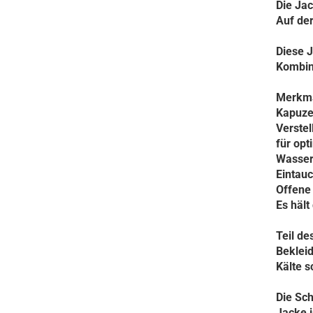
Die Jac
Auf der
Diese J
Kombin
Merkma
Kapuze
Verstel
für op
Wasser
Eintauc
Offene 
Es hält
Teil de
Beklei
Kälte s
Die Sch
Jacke i