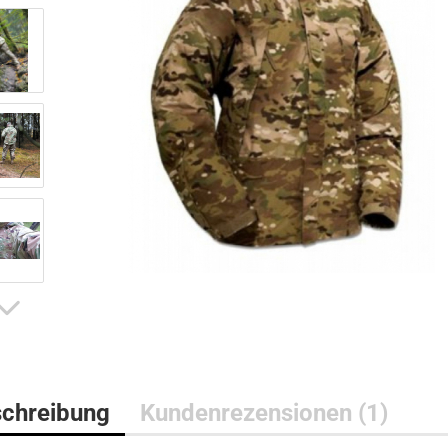
Bushcraft Line
Medical Line
Pouches
Morale Line
Rucksäcke
Outback Line
Taschen
Patrol Line
US Army Abzeichen 2. Weltkr
Range Line
Surplus Line
Urban Line
chreibung
Kundenrezensionen (1)
WILDO