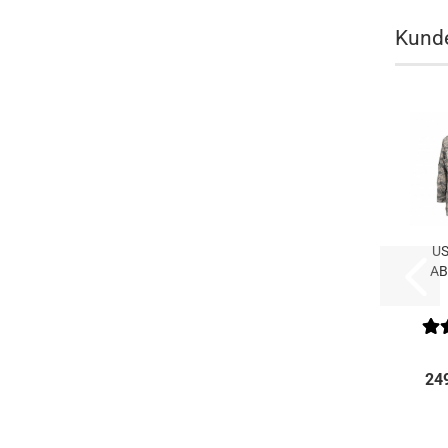
Kunde
US
AB
Tig
24