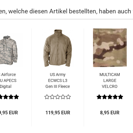
n, welche diesen Artikel bestellten, haben auch 
 Airforce
US Army
MULTICAM
U APECS
ECWCS L3
LARGE
Digital
Gen III Fleece
VELCRO
erstripe...
200
COVERS 4
Polartec®...
1/2 x 4
inches...
9,95 EUR
119,95 EUR
8,95 EUR