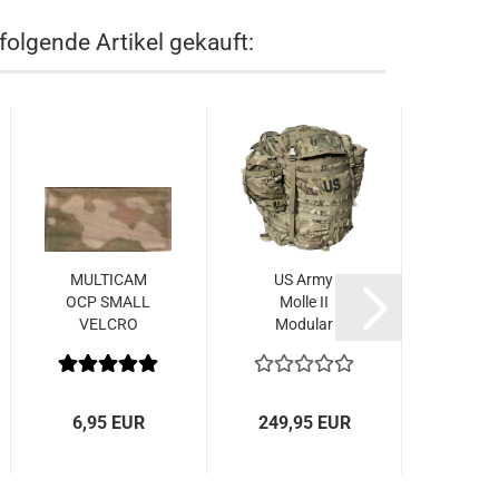
folgende Artikel gekauft:
MULTICAM
US Army
US 
OCP SMALL
Molle II
PRO
VELCRO
Modular
Short
COVERS 2 x
Lightweight
Mil
4 inches...
Load...
shi
6,95 EUR
249,95 EUR
18,9