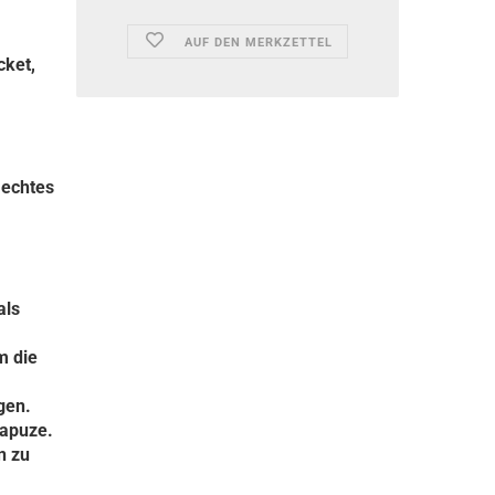
AUF DEN MERKZETTEL
ket,
 echtes
als
m die
gen.
Kapuze.
n zu