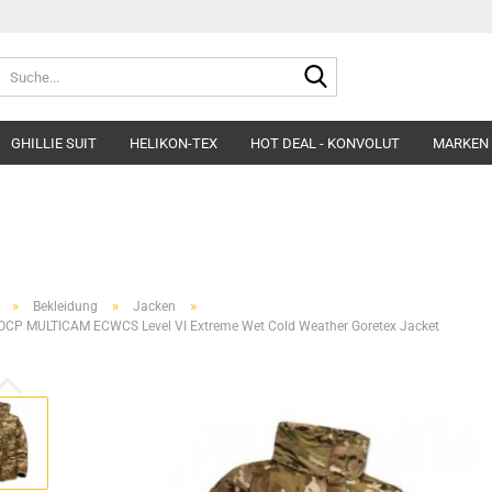
Suche...
GHILLIE SUIT
HELIKON-TEX
HOT DEAL - KONVOLUT
MARKEN
Belts
Helme & Zubehör
Fleece&Blouses
Gloves
Kopfbedeckung
Hardshells
Headgear
Insulated Clothing
»
»
»
Bekleidung
Jacken
Morakniv Knives
Pants&Shorts
OCP MULTICAM ECWCS Level VI Extreme Wet Cold Weather Goretex Jacket
Pads
Shirts&Polos
Patches
Softshells&Winds
Ponchos
Underwear
Survival
Uniforms
Womens´Line