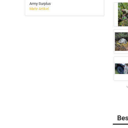
Army Surplus
Mehr Artikel
BELLEVILLE
MULTICAM
DANNER Boots
Gummistiefel
HAIX Boots
LOWA
MATTERHORN Boots
Socken
Bes