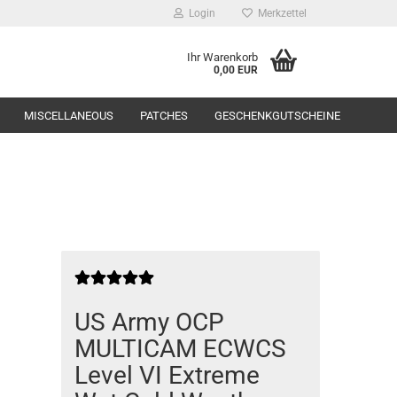
Login
Merkzettel
Ihr Warenkorb
0,00 EUR
MISCELLANEOUS
PATCHES
GESCHENKGUTSCHEINE
Range Equipment
toppers
US Army OCP
MULTICAM ECWCS
Level VI Extreme