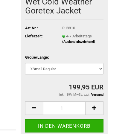
Wet Cold Weather
Goretex Jacket
Art.Nr.:
RJ8810
ACU Dienst
Lieferzeit:
4-7 Arbeitstage
IR-Abzeich
(Ausland abweichend)
ieg
Größe/Länge:
199,95 EUR
inkl. 19% MwSt. zzgl.
Versand
TACTICAL BLACK OPS
TACTICAL GLOVES SERIES