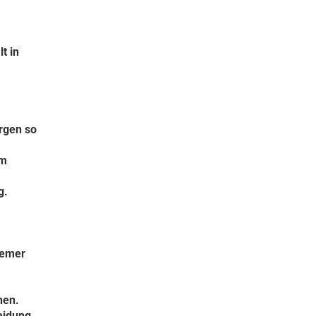
t in
rgen so
im
g.
remer
hen.
eidung