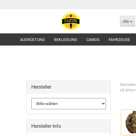
Alle
AUSRÜSTUNG
BEKLEIDUNG
CAMOS
FAHRZEUGE
Startseite
Hersteller
US Army 
Flecktarn
Tropentarn / Wüstentarn
Gürtel
Hersteller Info