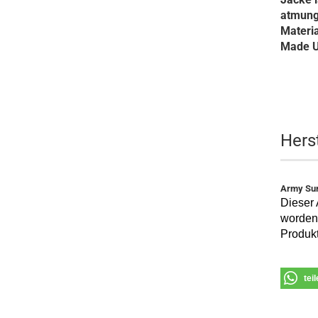
atmung
Materi
Made 
Hers
Army Sur
Dieser 
worden 
Produkt
tei