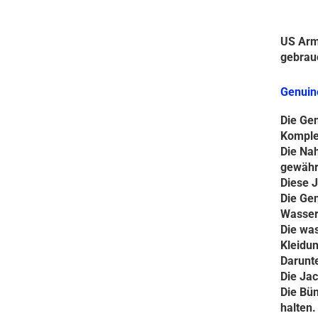
US Arm
gebrau
Genuin
Die Gen
Komple
Die Na
gewährl
Diese J
Die Gen
Wasser
Die was
Kleidun
Darunt
Die Jac
Die Bün
halten.