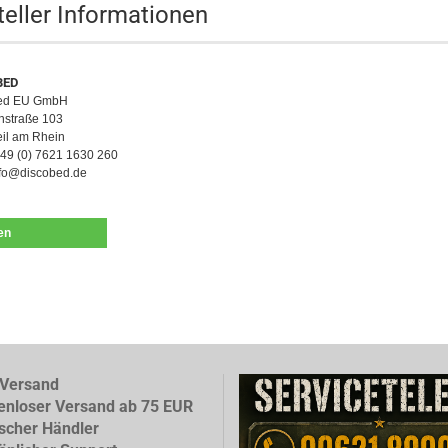
teller Informationen
BED
Bed EU GmbH
nstraße 103
il am Rhein
+49 (0) 7621 1630 260
nfo@discobed.de
len
Versand
enloser Versand ab 75 EUR
scher Händler