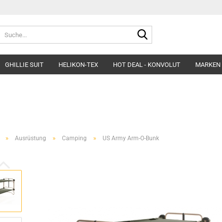
Suche...
GHILLIE SUIT
HELIKON-TEX
HOT DEAL - KONVOLUT
MARKEN
Belts
Helme & Zubehör
Fleece&Blouses
Gloves
Kopfbedeckung
Hardshells
Headgear
Insulated Clothing
»
»
»
Ausrüstung
Camping
US Army Arm-O-Bunk
Morakniv Knives
Pants&Shorts
Pads
Shirts&Polos
Patches
Softshells&Winds
Ponchos
Underwear
Survival
Uniforms
Womens´Line