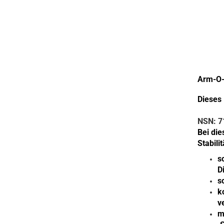
Arm-O-
Dieses 
NSN: 7
Bei die
Stabili
s
D
s
k
v
m