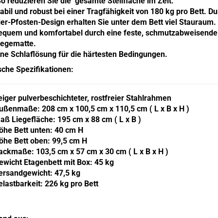
So reduzieren Sie die gesamte Stellfläche im Zelt.
tabil und robust
bei einer Tragfähigkeit von 180 kg pro Bett. D
ier-Pfosten-Design erhalten Sie unter dem Bett viel Stauraum.
equem und komfortabel
durch eine feste, schmutzabweisende
iegematte.
ine Schlaflösung
für die härtesten Bedingungen.
che Spezifikationen:
eiger pulverbeschichteter, rostfreier Stahlrahmen
ußenmaße: 208 cm x 100,5 cm x 110,5 cm ( L x B x H )
aß Liegefläche: 195 cm x 88 cm ( L x B )
öhe Bett unten: 40 cm H
öhe Bett oben: 99,5 cm H
ackmaße: 103,5 cm x 57 cm x 30 cm ( L x B x H )
ewicht Etagenbett mit Box: 45 kg
ersandgewicht: 47,5 kg
elastbarkeit: 226 kg pro Bett