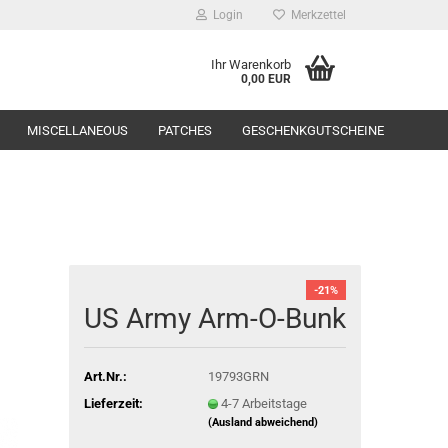
Login
Merkzettel
Ihr Warenkorb
0,00 EUR
MISCELLANEOUS
PATCHES
GESCHENKGUTSCHEINE
Range Equipment
-21%
US Army Arm-O-Bunk
toppers
Art.Nr.:
19793GRN
Lieferzeit:
4-7 Arbeitstage
(Ausland abweichend)