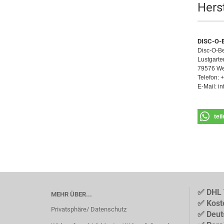
Hers
DISC-O-
Disc-O-
Lustgarte
79576 We
Telefon: 
E-Mail: i
tei
✅ DHL 
MEHR ÜBER...
✅ Kost
Privatsphäre/ Datenschutz
✅ Deut