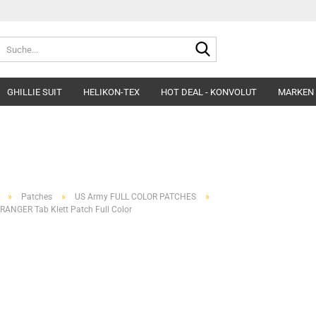
Suche...
GHILLIE SUIT
HELIKON-TEX
HOT DEAL - KONVOLUT
MARKEN
Belts
Helme & Zubehör
Fleece&Blouses
Gloves
Kopfbedeckung
Hardshells
Headgear
Insulated Clothing
»
»
»
Patches
US Army FULL COLOR PATCHES
Morakniv Knives
Pants&Shorts
ANGER Tab Klett Patch Full Color
Pads
Shirts&Polos
Patches
Softshells&Winds
Ponchos
Underwear
Survival
Uniforms
Womens´Line