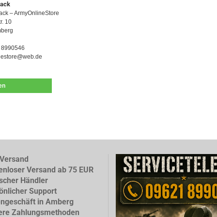
Jack
ack – ArmyOnlineStore
r. 10
berg
 8990546
nestore@web.de
len
Versand
enloser Versand ab 75 EUR
scher Händler
önlicher Support
ngeschäft in Amberg
ere Zahlungsmethoden