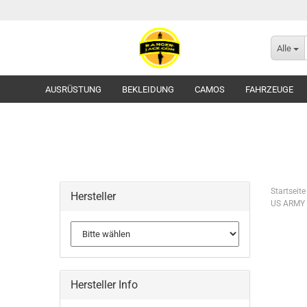
Alle
AUSRÜSTUNG
BEKLEIDUNG
CAMOS
FAHRZEUGE
Startseite
Hersteller
US ARMY R
Flecktarn
Tropentarn / Wüstentarn
Gürtel
Hersteller Info