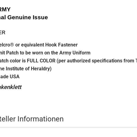
RMY
nal Genuine Issue
ER
elcro® or equivalent Hook Fastener
nit Patch to be worn on the Army Uniform
atch color is FULL COLOR (per authorized specifications from
he Institute of Heraldry)
ade USA
kenklett
teller Informationen