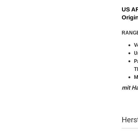
US A
Origi
RANG
V
U
P
T
M
mit Ha
Hers