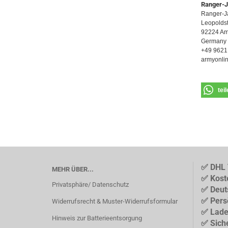
Ranger-
Ranger-J
Leopoldst
92224 Am
Germany
+49 9621
armyonli
tei
✅ DHL 
MEHR ÜBER...
✅ Kost
Privatsphäre/ Datenschutz
✅ Deut
✅ Pers
Widerrufsrecht & Muster-Widerrufsformular
✅ Lade
Hinweis zur Batterieentsorgung
✅ Sich