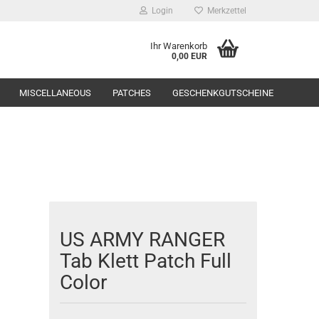
Login
Merkzettel
Ihr Warenkorb
0,00 EUR
MISCELLANEOUS
PATCHES
GESCHENKGUTSCHEINE
Range Equipment
US ARMY RANGER
toppers
Tab Klett Patch Full
Color