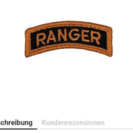
Bushcraft Line
Medical Line
Pouches
Morale Line
Rucksäcke
Outback Line
Taschen
Patrol Line
US Army Abzeichen 2. Weltkr
Range Line
Surplus Line
Urban Line
chreibung
Kundenrezensionen
WILDO