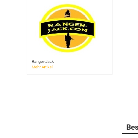
BELLEVILLE
MULTICAM
DANNER Boots
Gummistiefel
HAIX Boots
LOWA
MATTERHORN Boots
Ranger-Jack
Socken
Mehr Artikel
Bes