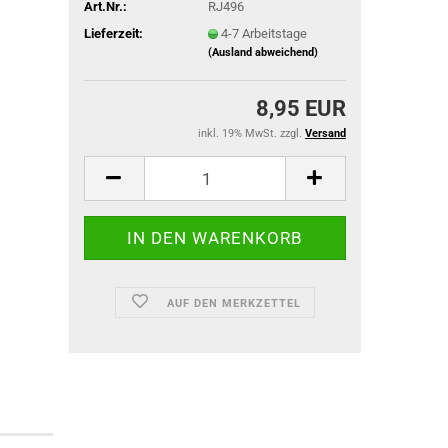
Art.Nr.:
RJ496
Lieferzeit:
4-7 Arbeitstage
(Ausland abweichend)
ACU Dienst
8,95 EUR
IR-Abzeich
inkl. 19% MwSt. zzgl.
Versand
ieg
AUF DEN MERKZETTEL
TACTICAL BLACK OPS
TACTICAL GLOVES SERIES