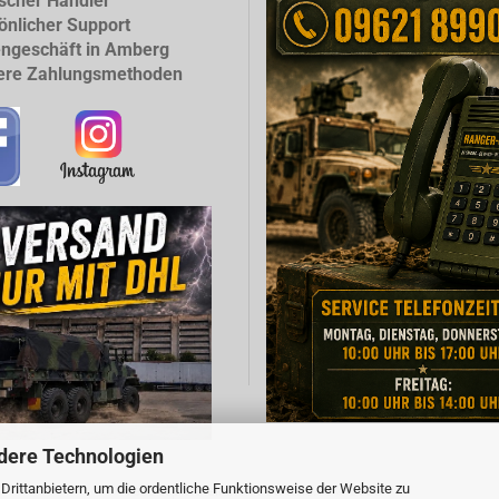
scher Händler
önlicher Support
ngeschäft in Amberg
ere Zahlungsmethoden
dere Technologien
rittanbietern, um die ordentliche Funktionsweise der Website zu
Webshop erstellen
mit Gambio.de © 2026