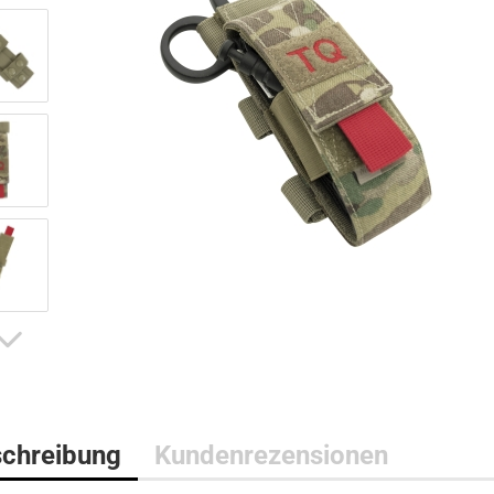
Bushcraft Line
Medical Line
Pouches
Morale Line
Rucksäcke
Outback Line
Taschen
Patrol Line
US Army Abzeichen 2. Weltkr
Range Line
Surplus Line
Urban Line
chreibung
Kundenrezensionen
WILDO