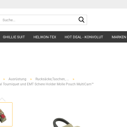
Suche...
GHILLIE SUIT
HELIKON-TEX
HOT DEAL - KONVOLUT
MARKEN
Belts
Helme & Zubehör
Fleece&Blouses
Gloves
Kopfbedeckung
Hardshells
Headgear
Insulated Clothing
»
»
»
Ausrüstung
Rucksäcke,Taschen, ...
Morakniv Knives
Pants&Shorts
al Tourniquet und EMT Schere Holder Molle Pouch MultiCam™
Pads
Shirts&Polos
Patches
Softshells&Winds
Ponchos
Underwear
Survival
Uniforms
Womens´Line