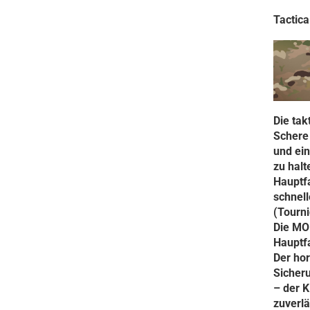
Tactica
Die tak
Schere 
und ein
zu halt
Hauptf
schnell
(Tourni
Die MOL
Hauptf
Der hor
Sicher
– der K
zuverlä