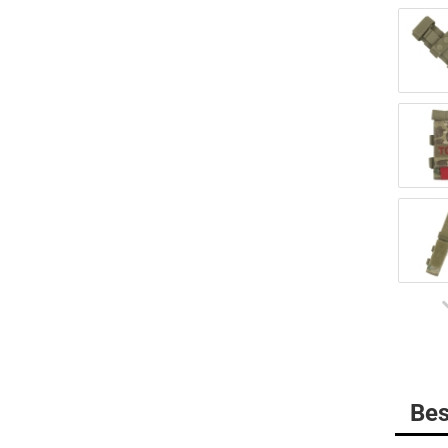
BELLEVILLE
MULTICAM
DANNER Boots
Gummistiefel
HAIX Boots
LOWA
MATTERHORN Boots
Socken
Bes