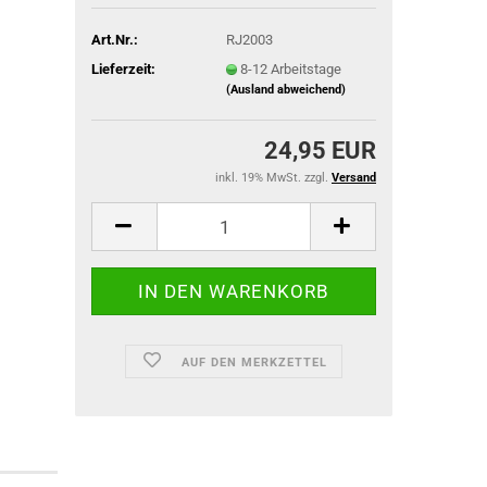
Art.Nr.:
RJ2003
Lieferzeit:
8-12 Arbeitstage
(Ausland abweichend)
ACU Dienst
IR-Abzeich
24,95 EUR
inkl. 19% MwSt. zzgl.
Versand
ieg
AUF DEN MERKZETTEL
TACTICAL BLACK OPS
TACTICAL GLOVES SERIES