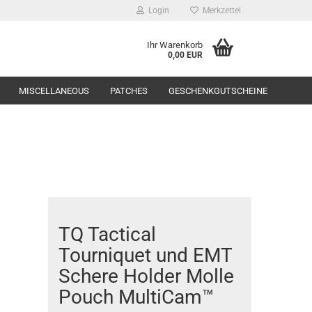
Login
Merkzettel
Ihr Warenkorb
0,00 EUR
MISCELLANEOUS
PATCHES
GESCHENKGUTSCHEINE
Range Equipment
TQ Tactical
toppers
Tourniquet und EMT
Schere Holder Molle
Pouch MultiCam™