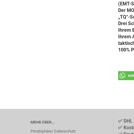
(EMT-Sc
Der MOL
„TQ“-Sc
Drei Sc
Ihrem B
Ihrem 
taktisc
100% P
tei
✅ DHL 
MEHR ÜBER...
✅ Kost
Privatsphäre/ Datenschutz