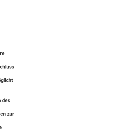
re
schluss
glicht
n des
nen zur
e