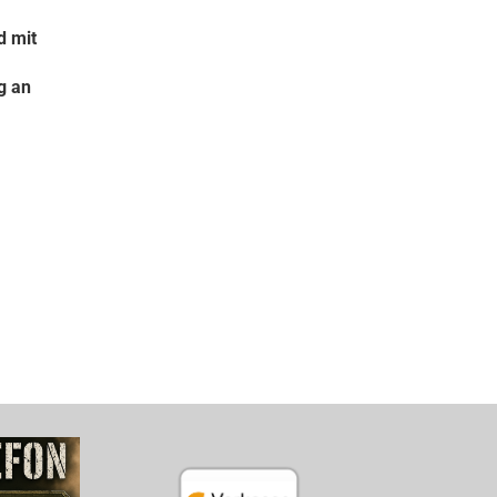
d mit
g an