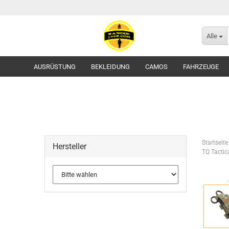
Alle
AUSRÜSTUNG
BEKLEIDUNG
CAMOS
FAHRZEUGE
Startseite
Hersteller
TQ Tactic
Flecktarn
Tropentarn / Wüstentarn
Gürtel