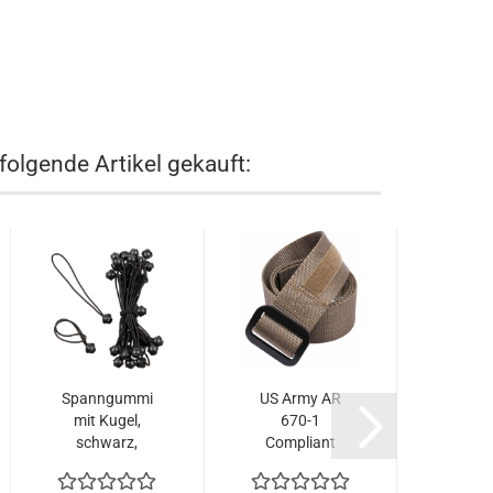
folgende Artikel gekauft:
Spanngummi
US Army AR
BELL
mit Kugel,
670-1
590
schwarz,
Compliant
USM
25er Pack
Military
Wea
Riggers...
Comb