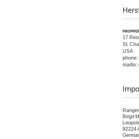
Hers
PROPPE
17 Rese
St. Ch
USA
phone:
mailto
Impo
Ranger
Birgit 
Leopold
92224 
Germa