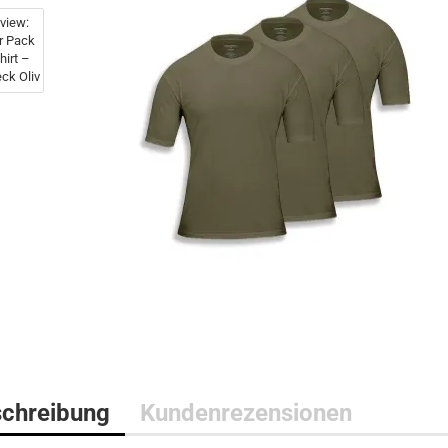
Bushcraft Line
Medical Line
Pouches
Morale Line
Rucksäcke
Outback Line
Taschen
Patrol Line
US Army Abzeichen 2. Weltkr
Range Line
Surplus Line
Urban Line
chreibung
Kundenrezensionen
WILDO