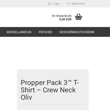
Login
Merkzettel
Ihr Warenkorb
0,00 EUR
MISCELLANEOUS
PATCHES
GESCHENKGUTSCHEINE
Range Equipment
Propper Pack 3™ T-
toppers
Shirt – Crew Neck
Oliv