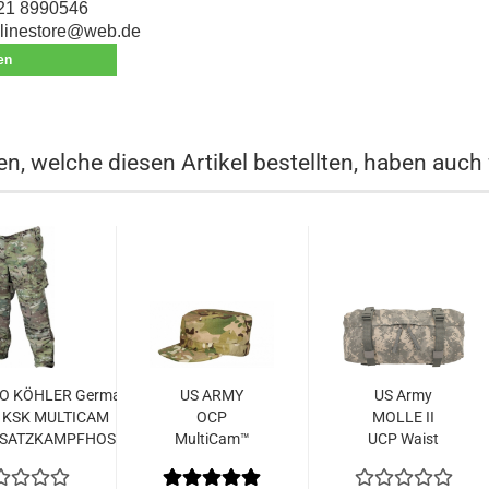
21 8990546
linestore@web.de
len
n, welche diesen Artikel bestellten, haben auch 
O KÖHLER German
US ARMY
US Army
KSK MULTICAM
OCP
MOLLE II
NSATZKAMPFHOSE...
MultiCam™
UCP Waist
PATROL CAP
Pack