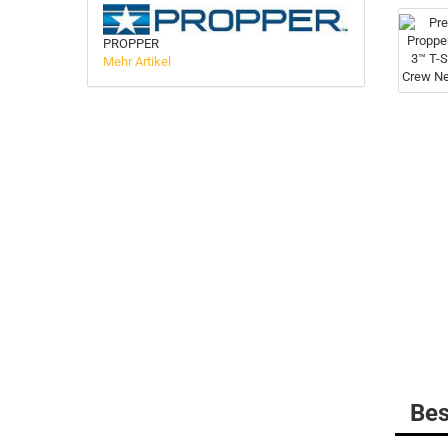
PROPPER
BELLEVILLE
Mehr Artikel
MULTICAM
DANNER Boots
Gummistiefel
HAIX Boots
LOWA
MATTERHORN Boots
Socken
Bes