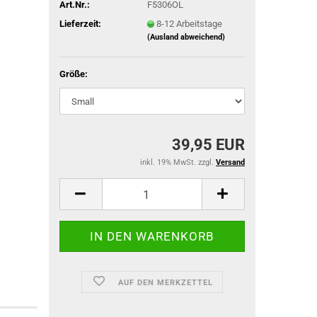
Art.Nr.:
F5306OL
Lieferzeit:
8-12 Arbeitstage
(Ausland abweichend)
ACU Dienst
Größe:
IR-Abzeich
ieg
39,95 EUR
inkl. 19% MwSt. zzgl.
Versand
AUF DEN MERKZETTEL
TACTICAL BLACK OPS
TACTICAL GLOVES SERIES