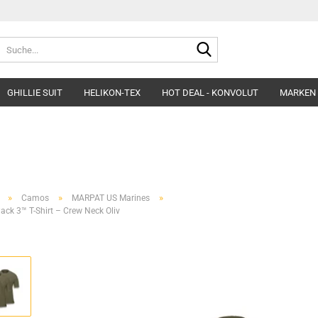
Suche...
GHILLIE SUIT
HELIKON-TEX
HOT DEAL - KONVOLUT
MARKEN
Belts
Helme & Zubehör
Fleece&Blouses
Gloves
Kopfbedeckung
Hardshells
Headgear
Insulated Clothing
»
»
»
Camos
MARPAT US Marines
Morakniv Knives
Pants&Shorts
ack 3™ T-Shirt – Crew Neck Oliv
Pads
Shirts&Polos
Patches
Softshells&Winds
Ponchos
Underwear
Survival
Uniforms
Womens´Line