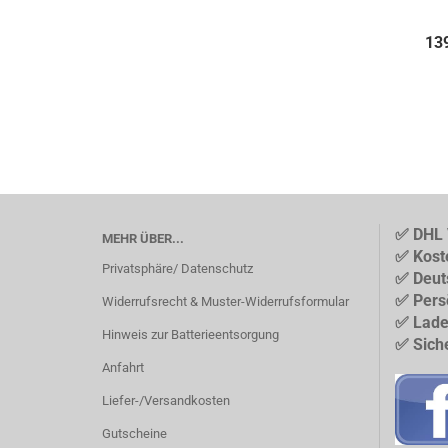
13
✅ DHL 
MEHR ÜBER...
✅ Kost
Privatsphäre/ Datenschutz
✅ Deut
✅ Pers
Widerrufsrecht & Muster-Widerrufsformular
✅ Lade
Hinweis zur Batterieentsorgung
✅ Sich
Anfahrt
Liefer-/Versandkosten
Gutscheine