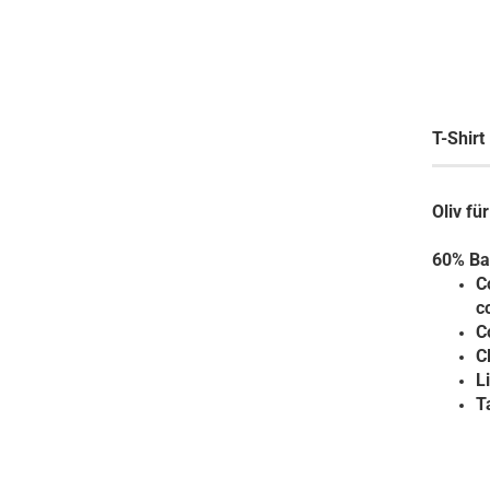
T-Shirt
Oliv f
60% Ba
C
c
C
C
L
T