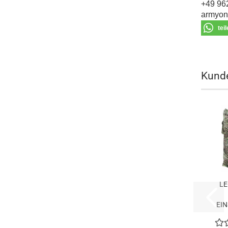
+49 96
armyon
tei
Kunde
LE
EI