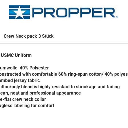
 – Crew Neck pack 3 Stück
ür USMC Uniform
umwolle, 40% Polyester
onstructed with comfortable 60% ring-spun cotton/ 40% polyes
ombed jersey fabric
otton/poly blend is highly resistant to shrinkage and fading
lean, neat and professional appearance
ie-flat crew neck collar
agless labeling for comfort