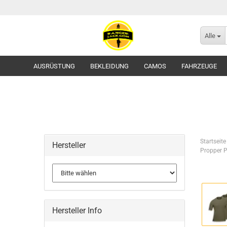
Alle
AUSRÜSTUNG
BEKLEIDUNG
CAMOS
FAHRZEUGE
Startseite
Hersteller
Propper P
Flecktarn
Tropentarn / Wüstentarn
Gürtel
Hersteller Info