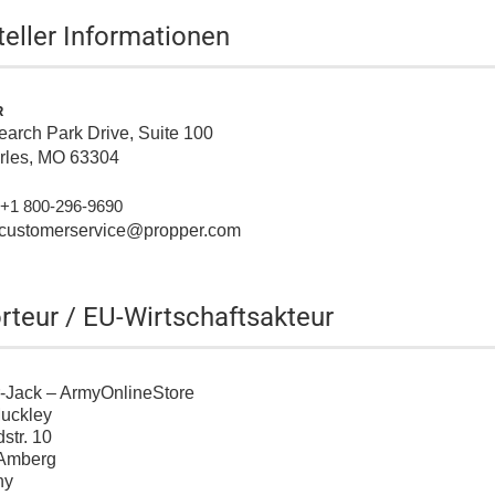
teller Informationen
R
arch Park Drive, Suite 100
arles, MO 63304
+1 800-296-9690
: customerservice@propper.com
rteur / EU-Wirtschaftsakteur
-Jack – ArmyOnlineStore
Muckley
str. 10
Amberg
ny