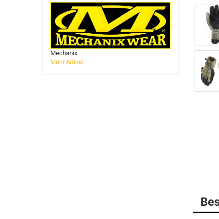
BELLEVILLE
MULTICAM
DANNER Boots
Gummistiefel
Mechanix
Mehr Artikel
HAIX Boots
LOWA
MATTERHORN Boots
Socken
Bes