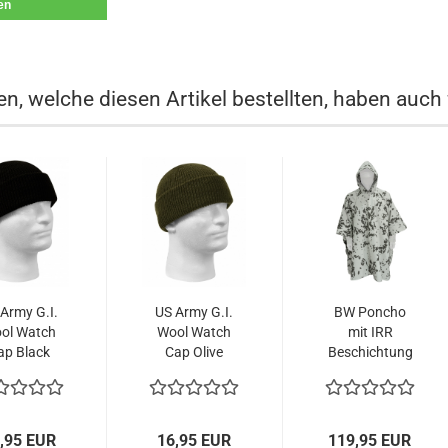
len
n, welche diesen Artikel bestellten, haben auch 
Army G.I.
US Army G.I.
BW Poncho
ol Watch
Wool Watch
mit IRR
ap Black
Cap Olive
Beschichtung
Drab
M05
Schneetarn...
,95 EUR
16,95 EUR
119,95 EUR