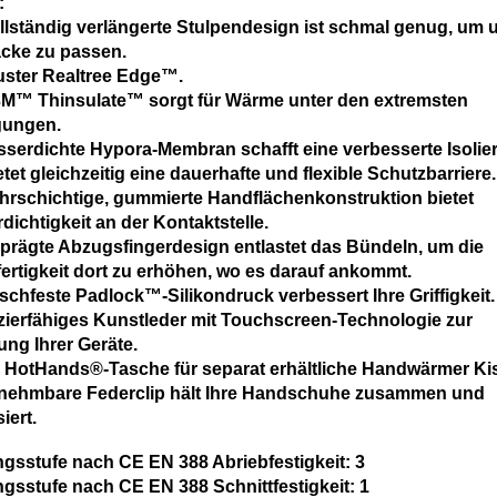
:
llständig verlängerte Stulpendesign ist schmal genug, um 
acke zu passen.
ster Realtree Edge™.
3M™ Thinsulate™ sorgt für Wärme unter den extremsten
gungen.
sserdichte Hypora-Membran schafft eine verbesserte Isolie
tet gleichzeitig eine dauerhafte und flexible Schutzbarriere.
hrschichtige, gummierte Handflächenkonstruktion bietet
ichtigkeit an der Kontaktstelle.
prägte Abzugsfingerdesign entlastet das Bündeln, um die
fertigkeit dort zu erhöhen, wo es darauf ankommt.
schfeste Padlock™-Silikondruck verbessert Ihre Griffigkeit.
zierfähiges Kunstleder mit Touchscreen-Technologie zur
ung Ihrer Geräte.
e HotHands®-Tasche für separat erhältliche Handwärmer Ki
nehmbare Federclip hält Ihre Handschuhe zusammen und
iert.
ngsstufe nach CE EN 388 Abriebfestigkeit: 3
ngsstufe nach CE EN 388 Schnittfestigkeit: 1