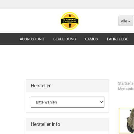
Alle
AUSRÜSTUNG
BEKLEIDUNG
CAMOS
FAHRZEUGE
Startseite
Hersteller
Mechanix
Flecktarn
Tropentarn / Wüstentarn
Gürtel
Hersteller Info