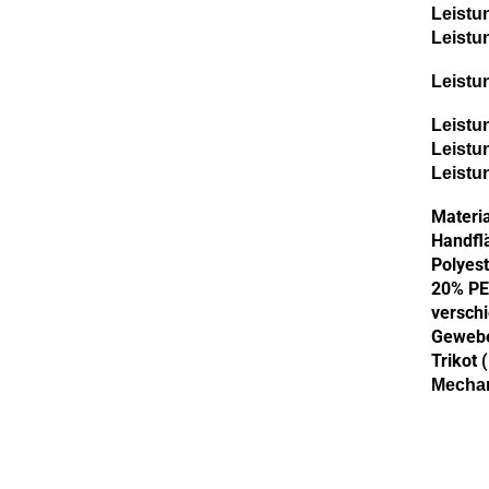
Leistu
Leistu
Leistu
Leistu
Leistu
Leistu
Materia
Handfl
Polyest
20% PET
verschi
Gewebe 
Trikot 
Mechan