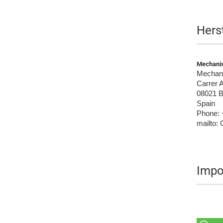
Hers
Mechani
Mechan
Carrer A
08021 B
Spain
Phone: 
mailto
Impo