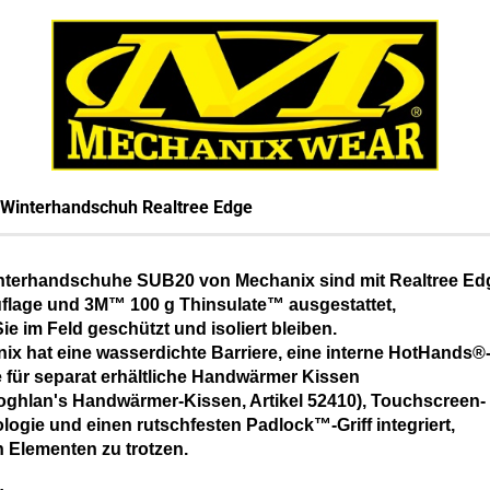
Winterhandschuh Realtree Edge
nterhandschuhe SUB20 von Mechanix sind mit Realtree E
lage und 3M™ 100 g Thinsulate™ ausgestattet,
ie im Feld geschützt und isoliert bleiben.
ix hat eine wasserdichte Barriere, eine interne HotHands®
 für separat erhältliche Handwärmer Kissen
Coghlan's Handwärmer-Kissen, Artikel 52410), Touchscreen-
logie und einen rutschfesten Padlock™-Griff integriert,
 Elementen zu trotzen.