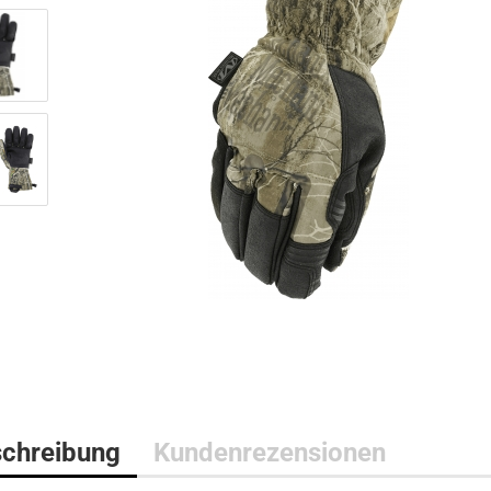
Bushcraft Line
Medical Line
Pouches
Morale Line
Rucksäcke
Outback Line
Taschen
Patrol Line
US Army Abzeichen 2. Weltkr
Range Line
Surplus Line
Urban Line
chreibung
Kundenrezensionen
WILDO