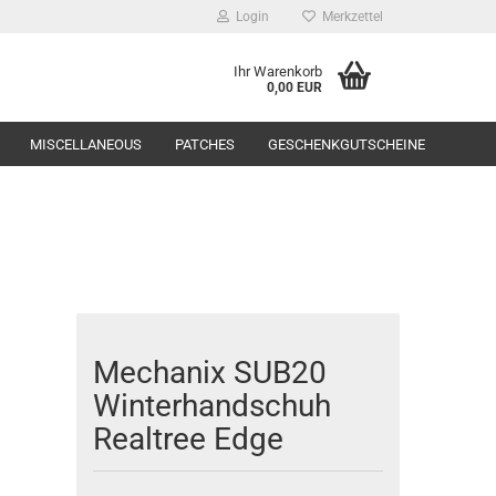
Login
Merkzettel
Ihr Warenkorb
0,00 EUR
MISCELLANEOUS
PATCHES
GESCHENKGUTSCHEINE
Range Equipment
Mechanix SUB20
toppers
Winterhandschuh
Realtree Edge