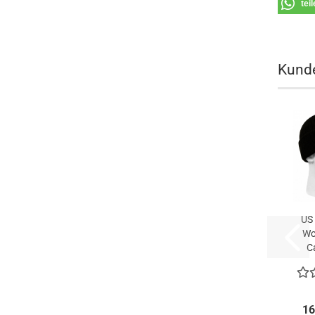
tei
Kunde
US 
Wo
C
16