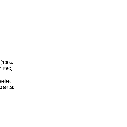
 (100%
% PVC,
seite:
terial: