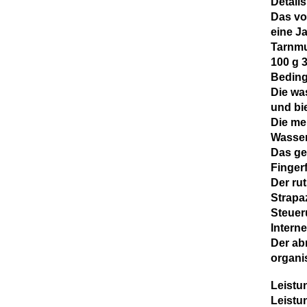
Details
Das vo
eine J
Tarnmu
100 g 
Bedin
Die wa
und bie
Die me
Wasserd
Das ge
Finger
Der rut
Strapa
Steuer
Intern
Der ab
organis
Leistu
Leistu