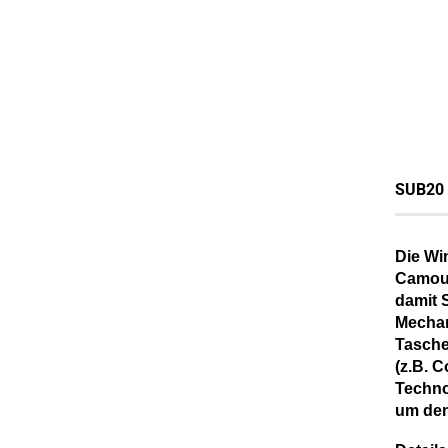
SUB20 
Die Wi
Camouf
damit S
Mechan
Tasche
(z.B. 
Techno
um den