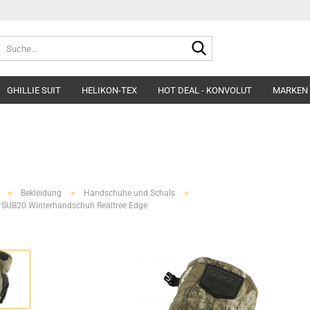
Suche...
GHILLIE SUIT
HELIKON-TEX
HOT DEAL - KONVOLUT
MARKEN
Belts
Helme & Zubehör
Fleece&Blouses
Gloves
Kopfbedeckung
Hardshells
Headgear
Insulated Clothing
»
»
»
Bekleidung
Handschuhe und Schals
Morakniv Knives
Pants&Shorts
 SUB20 Winterhandschuh Realtree Edge
Pads
Shirts&Polos
Patches
Softshells&Winds
Ponchos
Underwear
Survival
Uniforms
Womens´Line