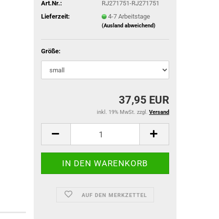
Art.Nr.:
RJ271751-RJ271751
Lieferzeit:
4-7 Arbeitstage
(Ausland abweichend)
ACU Dienst
Größe:
IR-Abzeich
ieg
37,95 EUR
inkl. 19% MwSt. zzgl.
Versand
AUF DEN MERKZETTEL
TACTICAL BLACK OPS
TACTICAL GLOVES SERIES