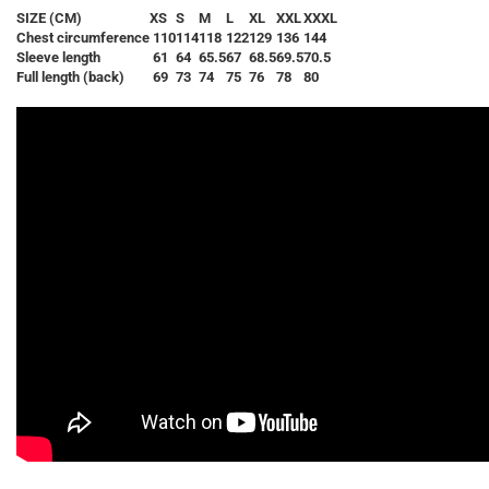
SIZE (CM)
XS
S
M
L
XL
XXL
XXXL
Chest circumference
110
114
118
122
129
136
144
Sleeve length
61
64
65.5
67
68.5
69.5
70.5
Full length (back)
69
73
74
75
76
78
80