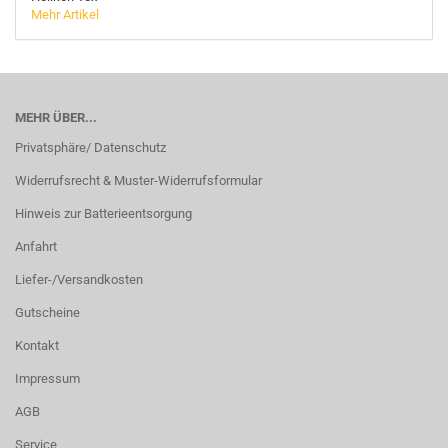
Mehr Artikel
MEHR ÜBER...
Privatsphäre/ Datenschutz
Widerrufsrecht & Muster-Widerrufsformular
Hinweis zur Batterieentsorgung
Anfahrt
Liefer-/Versandkosten
Gutscheine
Kontakt
Impressum
AGB
Service