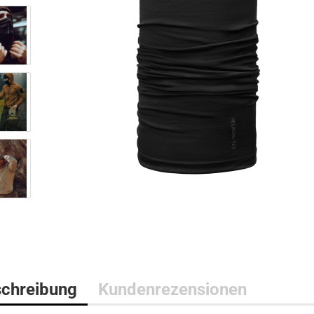
Bushcraft Line
Medical Line
Pouches
Morale Line
Rucksäcke
Outback Line
Taschen
Patrol Line
US Army Abzeichen 2. Weltkr
Range Line
Surplus Line
Urban Line
chreibung
Kundenrezensionen
WILDO