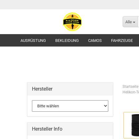
Alle
AUSRÜSTUNG
BEKLEIDUNG
CAMOS
FAHRZEUGE
Startseite
Hersteller
Helikon-T
Flecktarn
Tropentarn / Wüstentarn
Gürtel
Hersteller Info