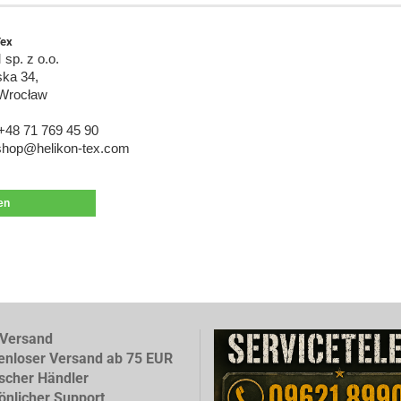
Tex
 sp. z o.o.
ka 34,
Wrocław
+48 71 769 45 90
 shop@helikon-tex.com
len
Versand
enloser Versand ab 75 EUR
scher Händler
önlicher Support