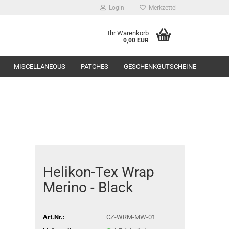
Login
Merkzettel
Ihr Warenkorb
0,00 EUR
MISCELLANEOUS
PATCHES
GESCHENKGUTSCHEINE
Range Equipment
Helikon-Tex Wrap
toppers
Merino - Black
Art.Nr.:
CZ-WRM-MW-01