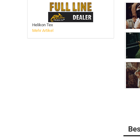
BELLEVILLE
MULTICAM
Helikon Tex
DANNER Boots
Mehr Artikel
Gummistiefel
HAIX Boots
LOWA
MATTERHORN Boots
Socken
Bes