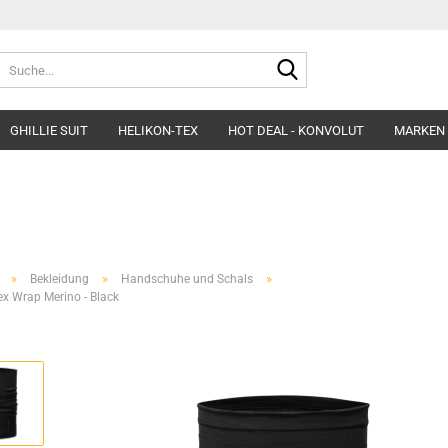
Suche...
GHILLIE SUIT
HELIKON-TEX
HOT DEAL - KONVOLUT
MARKEN
Belts
Helme & Zubehör
Fleece&Blouses
Gloves
Kopfbedeckung
Hardshells
Headgear
Insulated Clothing
»
»
»
Bekleidung
Handschuhe und Schals
Morakniv Knives
Pants&Shorts
ex Wrap Merino - Black
Pads
Shirts&Polos
Patches
Softshells&Winds
Ponchos
Underwear
Survival
Uniforms
Womens´Line