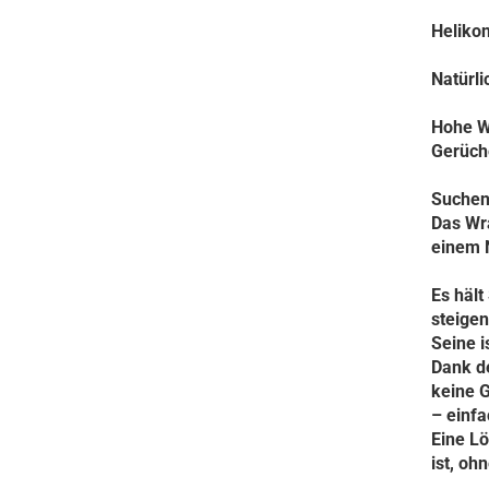
Heliko
Natürli
Hohe Wä
Gerüche
Suchen 
Das Wra
einem N
Es hält
steigen
Seine i
Dank de
keine 
– einfa
Eine Lö
ist, o