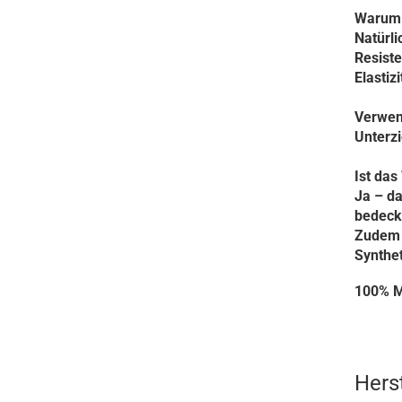
Warum 
Natürli
Resist
Elastiz
Verwen
Unterz
Ist das
Ja – da
bedeck
Zudem s
Synthet
100% M
Hers