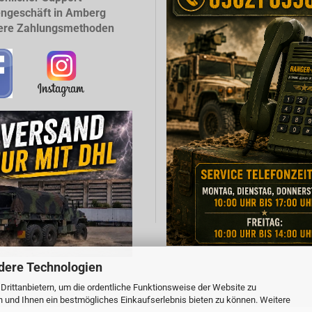
ngeschäft in Amberg
ere Zahlungsmethoden
dere Technologien
rittanbietern, um die ordentliche Funktionsweise der Website zu
Webshop erstellen
mit Gambio.de © 2026
n und Ihnen ein bestmögliches Einkaufserlebnis bieten zu können. Weitere