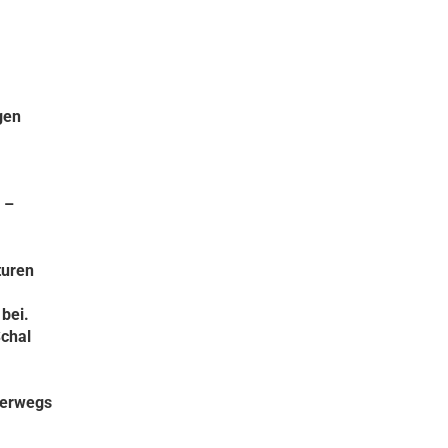
gen
 –
turen
bei.
Schal
terwegs