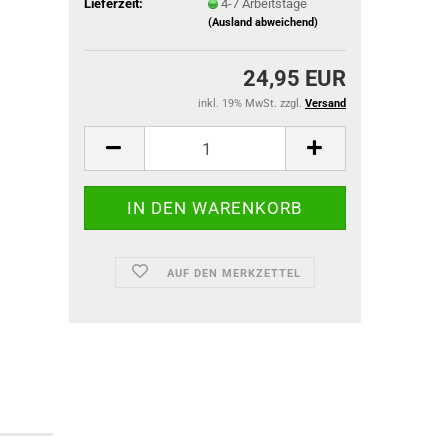
Lieferzeit:
4-7 Arbeitstage
(Ausland abweichend)
24,95 EUR
ACU Dienst
inkl. 19% MwSt. zzgl.
Versand
IR-Abzeich
ieg
AUF DEN MERKZETTEL
TACTICAL BLACK OPS
TACTICAL GLOVES SERIES