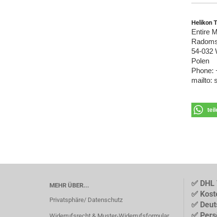
Helikon 
Entire M
Radoms
54-032 
Polen
Phone: 
mailto:
tei
✅ DHL 
MEHR ÜBER...
✅ Kost
Privatsphäre/ Datenschutz
✅ Deut
✅ Pers
Widerrufsrecht & Muster-Widerrufsformular