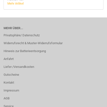
Mehr Artikel
MEHR ÜBER...
Privatsphäre/ Datenschutz
Widerrufsrecht & Muster-Widerrufsformular
Hinweis zur Batterieentsorgung
Anfahrt
Liefer-/Versandkosten
Gutscheine
Kontakt
Impressum
AGB
Service