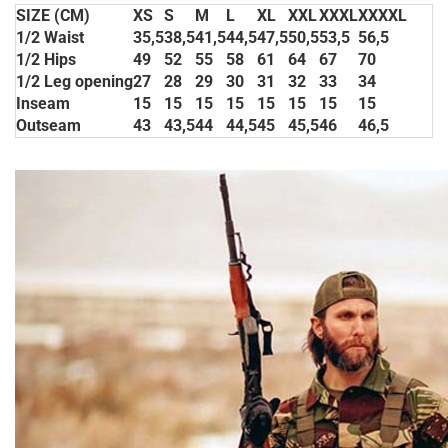
SIZE (CM)
XS
S
M
L
XL
XXL
XXXL
XXXXL
1/2 Waist
35,5
38,5
41,5
44,5
47,5
50,5
53,5
56,5
1/2 Hips
49
52
55
58
61
64
67
70
1/2 Leg opening
27
28
29
30
31
32
33
34
Inseam
15
15
15
15
15
15
15
15
Outseam
43
43,5
44
44,5
45
45,5
46
46,5