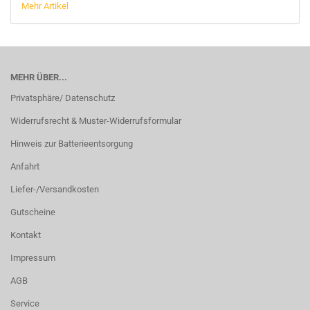
Mehr Artikel
MEHR ÜBER...
Privatsphäre/ Datenschutz
Widerrufsrecht & Muster-Widerrufsformular
Hinweis zur Batterieentsorgung
Anfahrt
Liefer-/Versandkosten
Gutscheine
Kontakt
Impressum
AGB
Service