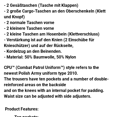
-
2 Gesäßtaschen
(
Tasche mit
Klappen)
- 2 große
Cargo-Taschen
an den Oberschenkeln
(
Klett
und Knopf
)
- 2
normale
Taschen vorne
-
2 kleinere
Taschen vorne
- 2 kleine
Taschen am
Hosenbein
(
Klettverschluss
)
-
Verstärkung
ist
auf den Knien
(2
Einschübe
für
Knieschützer
) und
auf der Rückseite,
-
Kordelzug an den Beinenden.
- Material: 50% Baumwolle, 50% Nylon
CPU™ (Combat Patrol Uniform™) style refers to the
newest Polish Army uniform type 2010.
The trousers have ten pockets and a number of double-
reinforced areas on the backside
and on the knees with an internal pocket for padding.
Waist size can be adjusted with side adjusters.
Product Features: