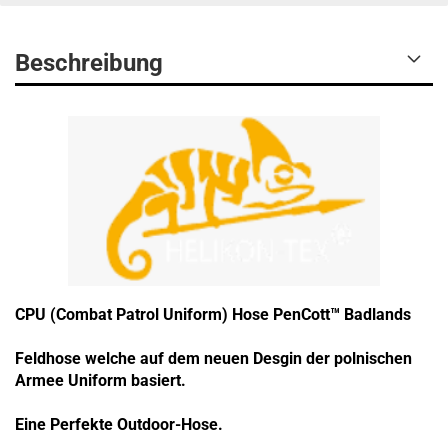
Beschreibung
CPU (Combat
Patrol
Uniform)
Hose
PenCott™ Badlands
Feldh
ose
welche
auf dem neuen
Desgin der
polnischen
Armee
Uniform
basiert.
Eine
Perfekte
Outdoor-Hose
.