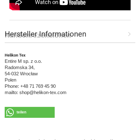
Hersteller Informationen
Kundenrezensionen
Helikon Tex
Entire M sp. z o.o.
Radomska 34,
54-032 Wrocław
Polen
Phone: +48 71 769 45 90
mailto: shop@helikon-tex.com
teilen