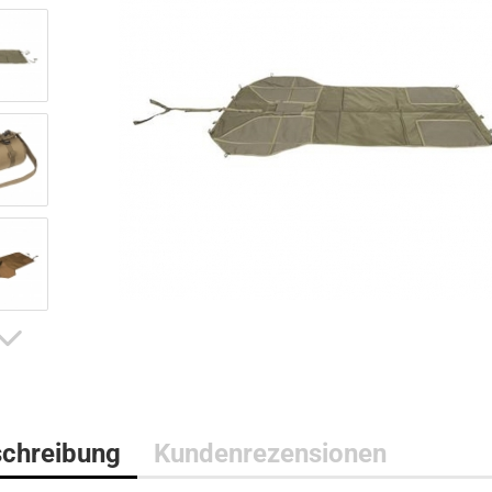
Bushcraft Line
Medical Line
Pouches
Morale Line
Rucksäcke
Outback Line
Taschen
Patrol Line
US Army Abzeichen 2. Weltkr
Range Line
Surplus Line
Urban Line
chreibung
Kundenrezensionen
WILDO