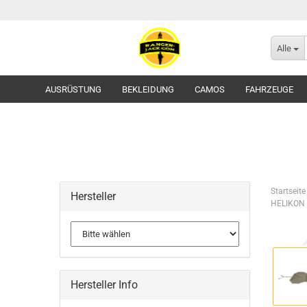
Alle
AUSRÜSTUNG
BEKLEIDUNG
CAMOS
FAHRZEUGE
Startseite
Hersteller
HELIKON 
Flecktarn
Tropentarn / Wüstentarn
Gürtel
Hersteller Info