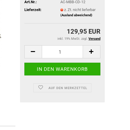
Art.Nr.:
AC-MBB-CD-12
Lieferzeit:
z. Zt. nicht lieferbar
(Ausland abweichend)
ACU Dienst
129,95 EUR
IR-Abzeich
inkl. 19% MwSt. zzgl.
Versand
ieg
AUF DEN MERKZETTEL
TACTICAL BLACK OPS
TACTICAL GLOVES SERIES