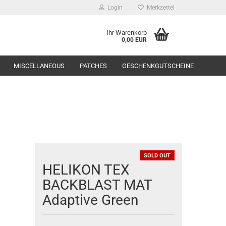
Login
Merkzettel
Ihr Warenkorb
0,00 EUR
MISCELLANEOUS
PATCHES
GESCHENKGUTSCHEINE
Range Equipment
SOLD OUT
HELIKON TEX
toppers
BACKBLAST MAT
Adaptive Green