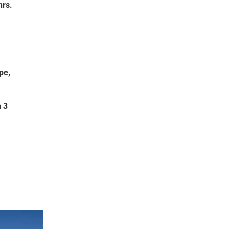
hrs.
pe,
 3