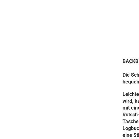
BACKBL
Die Sc
bequem
Leichte
wird, k
mit ei
Rutsch
Taschen
Logbuch
eine S