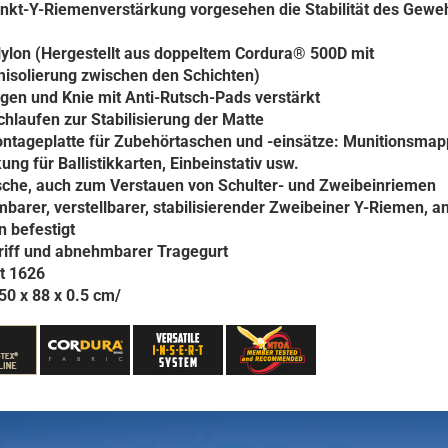
nkt-Y-Riemenverstärkung vorgesehen
die Stabilität des Gewe
ylon (Hergestellt aus doppeltem Cordura® 500D mit
isolierung zwischen den Schichten
)
gen und Knie mit Anti-Rutsch-Pads verstärkt
hlaufen zur Stabilisierung der Matte
ontageplatte für Zubehörtaschen und -einsätze: Munitionsmap
ng für Ballistikkarten, Einbeinstativ usw.
sche, auch zum Verstauen von Schulter- und Zweibeinriemen
arer, verstellbarer, stabilisierender Zweibeiner Y-Riemen, an
 befestigt
riff und abnehmbarer Tragegurt
t
1626
0 x 88 x 0.5 cm/