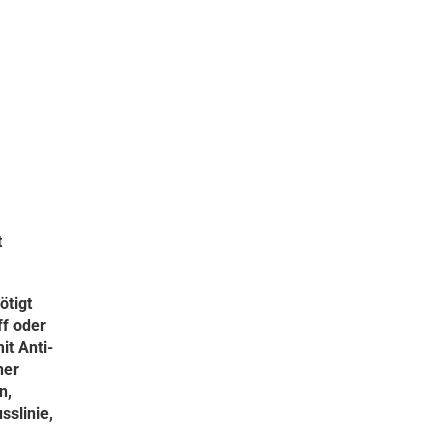
t
ötigt
ff oder
it Anti-
her
n,
sslinie,