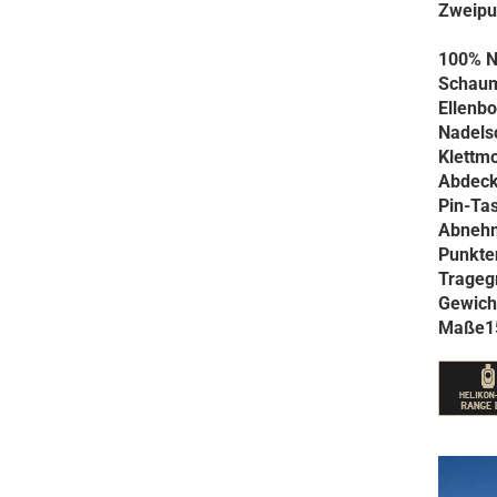
Zweipu
100% N
Schaum
Ellenbo
Nadelsc
Klettm
Abdecku
Pin-Ta
Abnehmb
Punkten
Trageg
Gewich
Maße15