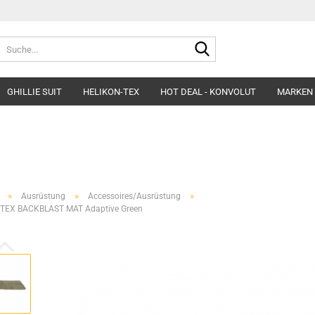
Suche...
GHILLIE SUIT
HELIKON-TEX
HOT DEAL - KONVOLUT
MARKEN
Belts
Helme & Zubehör
Fleece&Blouses
Gloves
Kopfbedeckung
Hardshells
Headgear
Insulated Clothing
»
»
»
Ausrüstung
Accessoires/Ausrüstung
Morakniv Knives
Pants&Shorts
TEX BACKBLAST MAT Adaptive Green
Pads
Shirts&Polos
Patches
Softshells&Winds
Ponchos
Underwear
Survival
Uniforms
Womens´Line