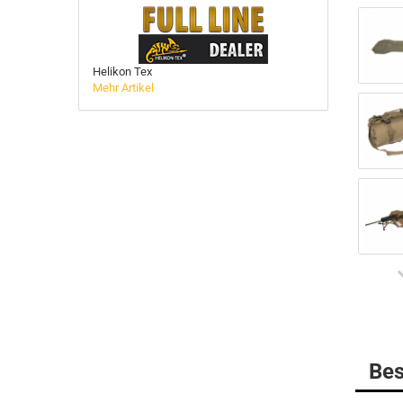
BELLEVILLE
MULTICAM
Helikon Tex
DANNER Boots
Mehr Artikel
Gummistiefel
HAIX Boots
LOWA
MATTERHORN Boots
Socken
Bes