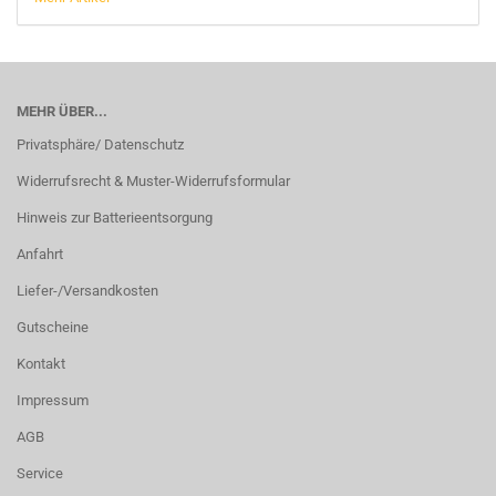
MEHR ÜBER...
Privatsphäre/ Datenschutz
Widerrufsrecht & Muster-Widerrufsformular
Hinweis zur Batterieentsorgung
Anfahrt
Liefer-/Versandkosten
Gutscheine
Kontakt
Impressum
AGB
Service