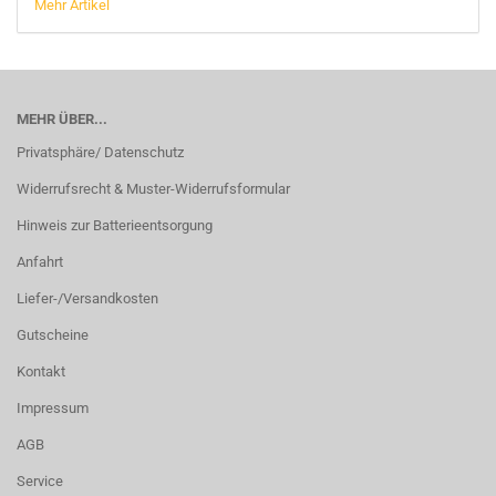
Mehr Artikel
MEHR ÜBER...
Privatsphäre/ Datenschutz
Widerrufsrecht & Muster-Widerrufsformular
Hinweis zur Batterieentsorgung
Anfahrt
Liefer-/Versandkosten
Gutscheine
Kontakt
Impressum
AGB
Service